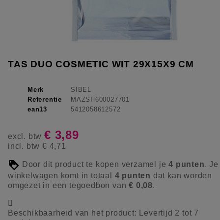
TAS DUO COSMETIC WIT 29X15X9 CM
Merk
SIBEL
Referentie
MAZSI-600027701
ean13
5412058612572
€ 3,89
excl. btw
incl. btw
€ 4,71
Door dit product te kopen verzamel je
4
punten
. Je
winkelwagen komt in totaal
4
punten
dat kan worden
omgezet in een tegoedbon van
€ 0,08
.

Beschikbaarheid van het product:
Levertijd 2 tot 7