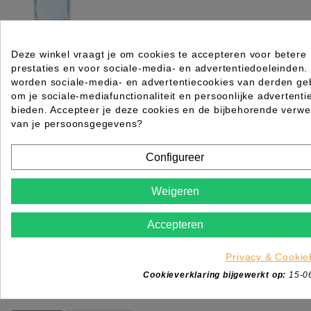
TAS DUO COSMETIC WIT 29X15X9 CM
Deze winkel vraagt je om cookies te accepteren voor betere
prestaties en voor sociale-media- en advertentiedoeleinden.
Rating for
Quality
worden sociale-media- en advertentiecookies van derden geb
om je sociale-mediafunctionaliteit en persoonlijke advertenti
Please choose a rating for your review.
bieden. Accepteer je deze cookies en de bijbehorende verwe
van je persoonsgegevens?
Configureer
Weigeren
Title of your review
Uw naam
Accepteren
Uw beoordeling
Enim quis fugiat consequat elit minim nisi eu occae
Privacy & Cookie
occaecat deserunt aliquip nisi ex deserunt.
Cookieverklaring bijgewerkt op:
15-0
*
Verplichte velden