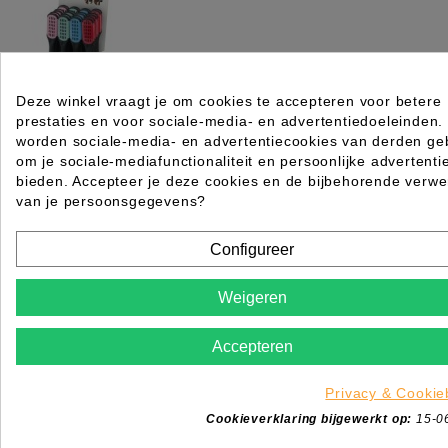
Deze winkel vraagt je om cookies te accepteren voor betere
LINYLISS DISPLAY MET 12 BORSTELS SIBEL
prestaties en voor sociale-media- en advertentiedoeleinden.
worden sociale-media- en advertentiecookies van derden geb
Rating for
Quality
om je sociale-mediafunctionaliteit en persoonlijke advertenti
bieden. Accepteer je deze cookies en de bijbehorende verwe
Please choose a rating for your review.
van je persoonsgegevens?
Configureer
Weigeren
Title of your review
Uw naam
Accepteren
Uw beoordeling
Privacy & Cookie
Enim quis fugiat consequat elit minim nisi eu occae
Cookieverklaring bijgewerkt op:
15-0
occaecat deserunt aliquip nisi ex deserunt.