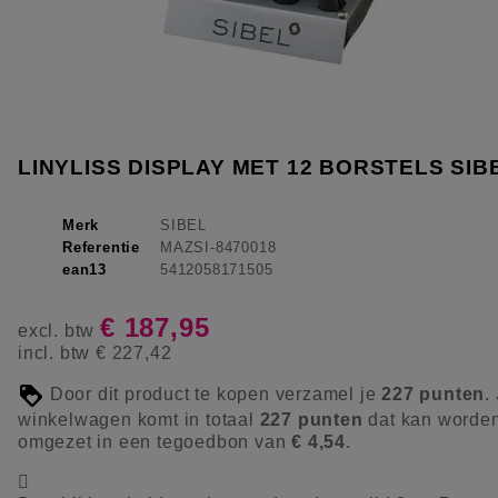
LINYLISS DISPLAY MET 12 BORSTELS SIB
Merk
SIBEL
Referentie
MAZSI-8470018
ean13
5412058171505
€ 187,95
excl. btw
incl. btw
€ 227,42
Door dit product te kopen verzamel je
227
punten
.
winkelwagen komt in totaal
227
punten
dat kan worde
omgezet in een tegoedbon van
€ 4,54
.
