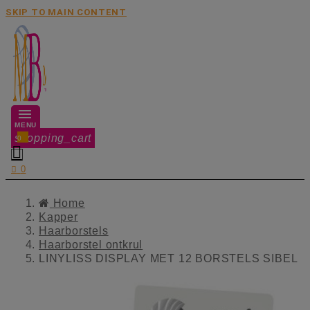
SKIP TO MAIN CONTENT
MENU
shopping_cart
0


0
Home
Kapper
Haarborstels
Haarborstel ontkrul
LINYLISS DISPLAY MET 12 BORSTELS SIBEL