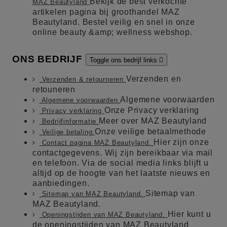
Bekijk de best verkochte
MAZ Beautyland
artikelen pagina bij groothandel MAZ
Beautyland. Bestel veilig en snel in onze
online beauty &amp; wellness webshop.
ONS BEDRIJF
Toggle ons bedrijf links

Verzenden en
Verzenden & retourneren
retouneren
Algemene voorwaarden
Algemene voorwaarden
Onze Privacy verklaring
Privacy verklaring
Meer over MAZ Beautyland
Bedrijfinformatie
Onze veilige betaalmethode
Veilige betaling
Hier zijn onze
Contact pagina MAZ Beautyland.
contactgegevens. Wij zijn bereikbaar via mail
en telefoon. Via de social media links blijft u
altijd op de hoogte van het laatste nieuws en
aanbiedingen.
Sitemap van
Sitemap van MAZ Beautyland.
MAZ Beautyland.
Hier kunt u
Openingstijden van MAZ Beautyland.
de openingstijden van MAZ Beautyland