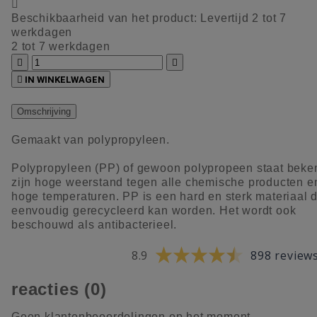

Beschikbaarheid van het product:
Levertijd 2 tot 7
werkdagen
2 tot 7 werkdagen



IN WINKELWAGEN
Omschrijving
Gemaakt van polypropyleen.
Polypropyleen (PP) of gewoon polypropeen staat bek
zijn hoge weerstand tegen alle chemische producten e
hoge temperaturen. PP is een hard en sterk materiaal d
eenvoudig gerecycleerd kan worden. Het wordt ook
beschouwd als antibacterieel.
8.9
898 review
reacties (0)
Geen klantenbeoordelingen op het moment.