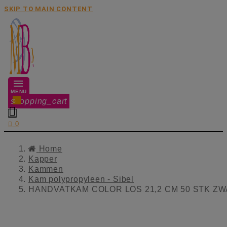
SKIP TO MAIN CONTENT
MENU
shopping_cart
0


0
Home
Kapper
Kammen
Kam polypropyleen - Sibel
HANDVATKAM COLOR LOS 21,2 CM 50 STK Z