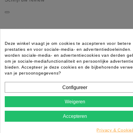
Deze winkel vraagt je om cookies te accepteren voor betere
prestaties en voor sociale-media- en advertentiedoeleinden.
worden sociale-media- en advertentiecookies van derden geb
HANDVATKAM COLOR LOS 21,2 CM 50 STK ZWART
om je sociale-mediafunctionaliteit en persoonlijke advertenti
bieden. Accepteer je deze cookies en de bijbehorende verwe
Rating for
Quality
van je persoonsgegevens?
Please choose a rating for your review.
Configureer
Weigeren
Accepteren
Title of your review
Uw naam
Privacy & Cookie