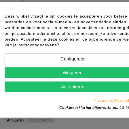
VLOERSTATIEF STANDARD
Deze winkel vraagt je om cookies te accepteren voor betere
Rating for
Quality
prestaties en voor sociale-media- en advertentiedoeleinden.
worden sociale-media- en advertentiecookies van derden geb
Please choose a rating for your review.
om je sociale-mediafunctionaliteit en persoonlijke advertenti
bieden. Accepteer je deze cookies en de bijbehorende verwe
van je persoonsgegevens?
Configureer
Title of your review
Weigeren
Uw naam
Accepteren
Uw beoordeling
Enim quis fugiat consequat elit minim nisi eu occae
occaecat deserunt aliquip nisi ex deserunt.
Privacy & Cookie
Cookieverklaring bijgewerkt op:
15-0
*
Verplichte velden
Annuleren
VERZONDEN