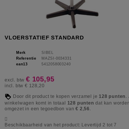
VLOERSTATIEF STANDARD
Merk
SIBEL
Referentie
MAZSI-0034331
ean13
5412058003240
€ 105,95
excl. btw
incl. btw
€ 128,20
Door dit product te kopen verzamel je
128
punten
.
winkelwagen komt in totaal
128
punten
dat kan worde
omgezet in een tegoedbon van
€ 2,56
.

Beschikbaarheid van het product:
Levertijd 2 tot 7