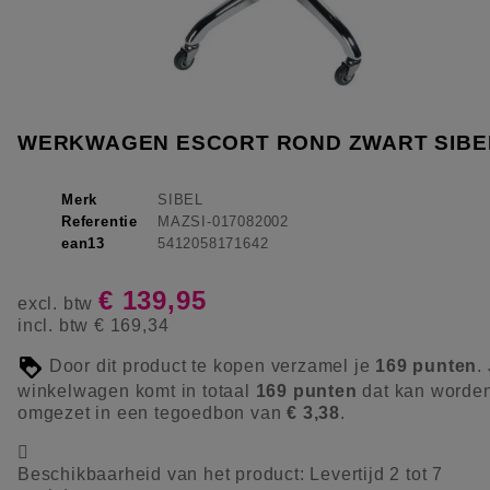
WERKWAGEN ESCORT ROND ZWART SIBE
Merk
SIBEL
Referentie
MAZSI-017082002
ean13
5412058171642
€ 139,95
excl. btw
incl. btw
€ 169,34
Door dit product te kopen verzamel je
169
punten
.
winkelwagen komt in totaal
169
punten
dat kan worde
omgezet in een tegoedbon van
€ 3,38
.

Beschikbaarheid van het product:
Levertijd 2 tot 7