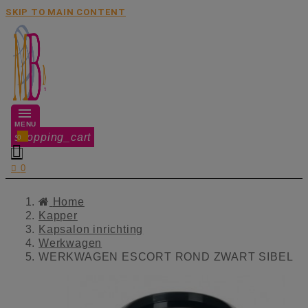
SKIP TO MAIN CONTENT
MENU
shopping_cart
0


0
Home
Kapper
Kapsalon inrichting
Werkwagen
WERKWAGEN ESCORT ROND ZWART SIBEL