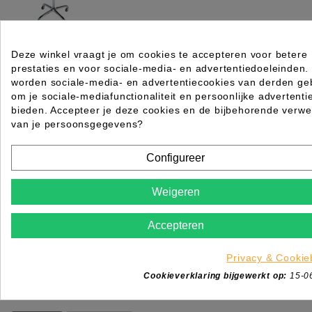
WERKWAGEN ESCORT ROND ZWART SIBEL
Deze winkel vraagt je om cookies te accepteren voor betere
prestaties en voor sociale-media- en advertentiedoeleinden.
Rating for
Quality
worden sociale-media- en advertentiecookies van derden geb
om je sociale-mediafunctionaliteit en persoonlijke advertenti
Please choose a rating for your review.
bieden. Accepteer je deze cookies en de bijbehorende verwe
van je persoonsgegevens?
Configureer
Weigeren
Title of your review
Uw naam
Accepteren
Uw beoordeling
Enim quis fugiat consequat elit minim nisi eu occae
Privacy & Cookie
occaecat deserunt aliquip nisi ex deserunt.
Cookieverklaring bijgewerkt op:
15-0
*
Verplichte velden