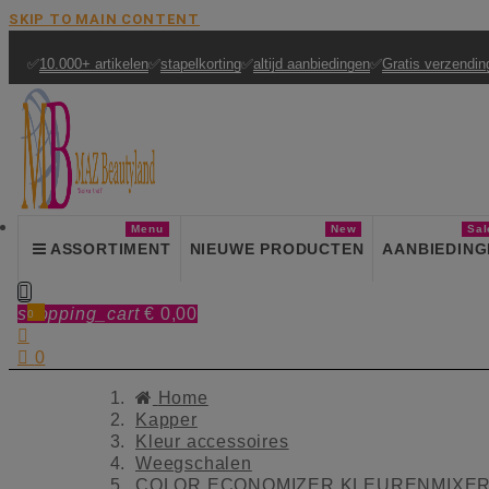
SKIP TO MAIN CONTENT
✅
10.000+ artikelen
✅
stapelkorting
✅
altijd aanbiedingen
✅
Gratis verzendin
Menu
New
Sal
ASSORTIMENT
NIEUWE PRODUCTEN
AANBIEDING

shopping_cart
€ 0,00
0


0
Home
Kapper
Kleur accessoires
Weegschalen
COLOR ECONOMIZER KLEURENMIXER