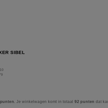
ER SIBEL
10
79
punten
. Je winkelwagen komt in totaal
92
punten
dat ka