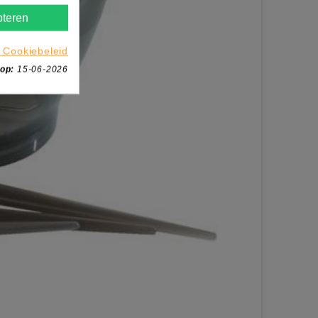
teren
 Cookiebeleid
 op:
15-06-2026