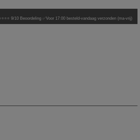
⭐⭐⭐ 9/10 Beoordeling ✅Voor 17:00 besteld-vandaag verzonden (ma-vrij)