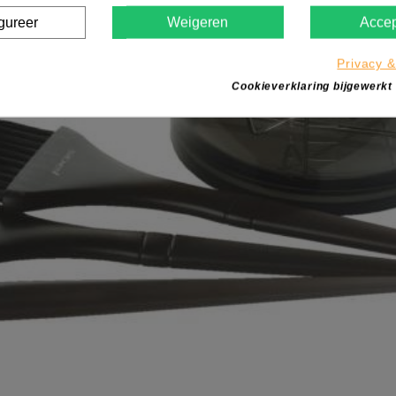
gureer
Weigeren
Accep
Privacy &
Cookieverklaring bijgewerkt