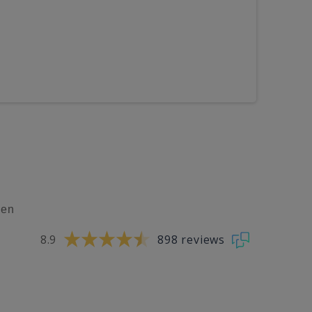
den
8.9
898 reviews