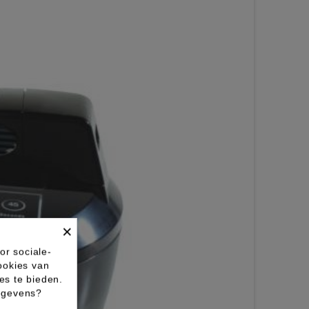
×
or sociale-
ookies van
es te bieden.
gegevens?