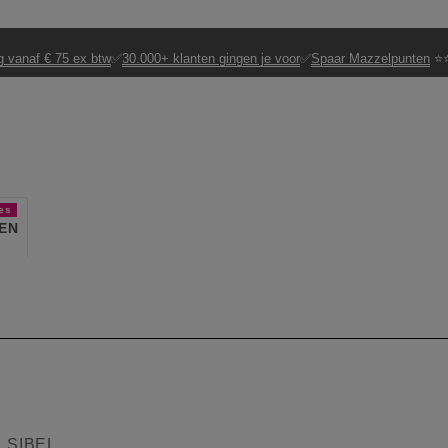
g vanaf € 75 ex btw
✅
30.000+ klanten gingen je voor
✅
Spaar Mazzelpunten
⭐⭐
es
EN
 SIBEL