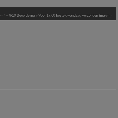
⭐⭐⭐ 9/10 Beoordeling ✅Voor 17:00 besteld-vandaag verzonden (ma-vrij)