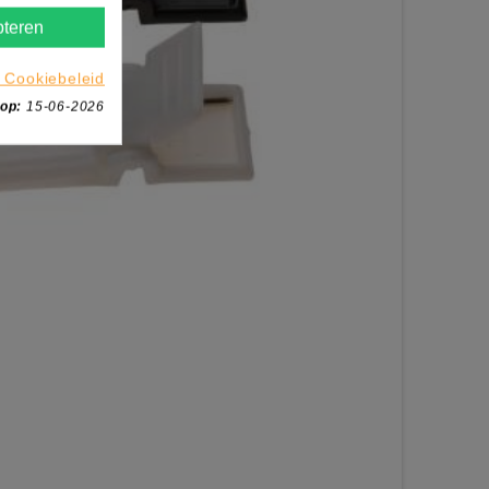
teren
 Cookiebeleid
 op:
15-06-2026