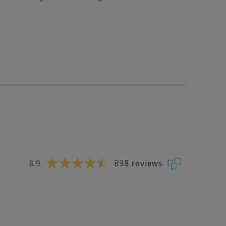
8.9
898 reviews