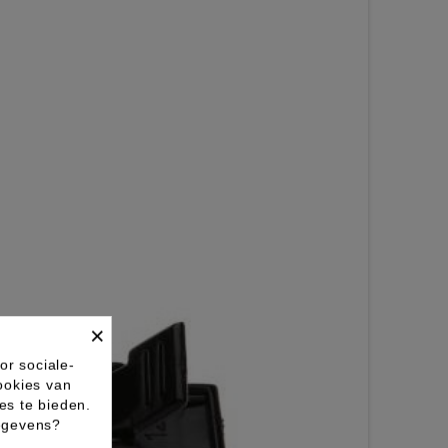
×
or sociale-
ookies van
es te bieden.
gegevens?