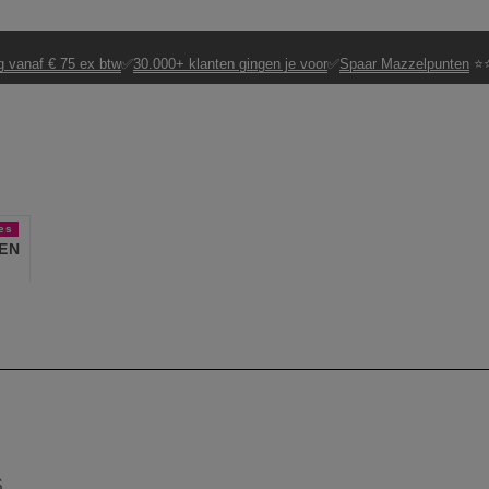
g vanaf € 75 ex btw
✅
30.000+ klanten gingen je voor
✅
Spaar Mazzelpunten
⭐⭐
es
EN
S