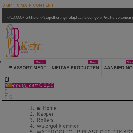
SKIP TO MAIN CONTENT
✅
10.000+ artikelen
✅
stapelkorting
✅
altijd aanbiedingen
✅
Gratis verzendin
Menu
New
Sal
ASSORTIMENT
NIEUWE PRODUCTEN
AANBIEDING

shopping_cart
€ 0,00
0


0
Home
Kapper
Rollers
Watergolfklemmen
WATERGOLFCLIP PLASTIC 20 STK AS