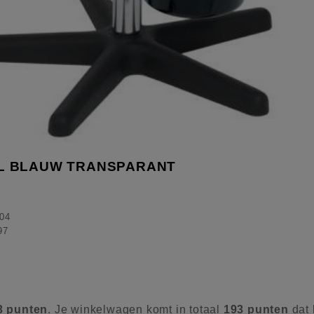
L BLAUW TRANSPARANT
04
97
3
punten
. Je winkelwagen komt in totaal
193
punten
dat 