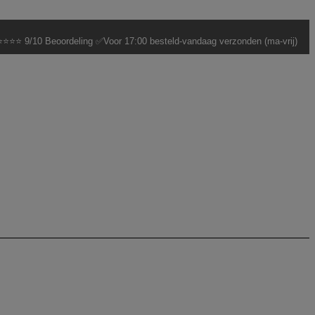
⭐⭐⭐ 9/10 Beoordeling ✅Voor 17:00 besteld-vandaag verzonden (ma-vrij)