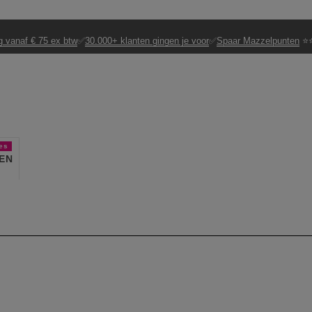
g vanaf € 75 ex btw
✅
30.000+ klanten gingen je voor
✅
Spaar Mazzelpunten
⭐⭐
es
EN