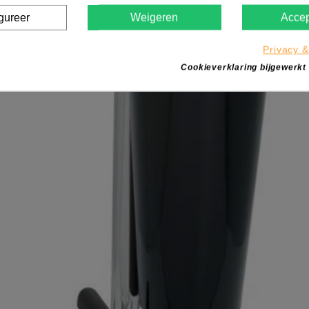
gureer
Weigeren
Accep
Privacy &
Cookieverklaring bijgewerkt