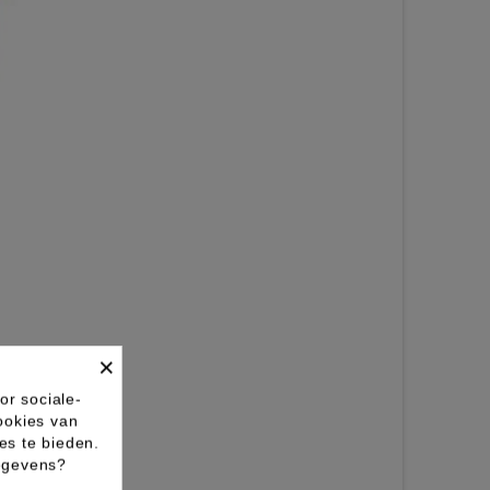
×
or sociale-
ookies van
es te bieden.
gegevens?