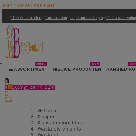
SKIP TO MAIN CONTENT
✅
10.000+ artikelen
✅
stapelkorting
✅
altijd aanbiedingen
✅
Gratis verzendin
Menu
New
Sal
ASSORTIMENT
NIEUWE PRODUCTEN
AANBIEDING

shopping_cart
€ 0,00
0


0
Home
Kapper
Kapsalon inrichting
Wastafels en units
Wastafel