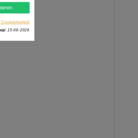
teren
 Cookiebeleid
 op:
15-06-2026