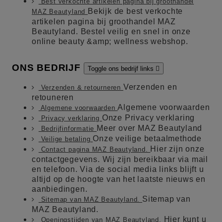
Best verkochte artikelen pagina bij groothandel
Bekijk de best verkochte
MAZ Beautyland
artikelen pagina bij groothandel MAZ
Beautyland. Bestel veilig en snel in onze
online beauty &amp; wellness webshop.
ONS BEDRIJF
Toggle ons bedrijf links

Verzenden en
Verzenden & retourneren
retouneren
Algemene voorwaarden
Algemene voorwaarden
Onze Privacy verklaring
Privacy verklaring
Meer over MAZ Beautyland
Bedrijfinformatie
Onze veilige betaalmethode
Veilige betaling
Hier zijn onze
Contact pagina MAZ Beautyland.
contactgegevens. Wij zijn bereikbaar via mail
en telefoon. Via de social media links blijft u
altijd op de hoogte van het laatste nieuws en
aanbiedingen.
Sitemap van
Sitemap van MAZ Beautyland.
MAZ Beautyland.
Hier kunt u
Openingstijden van MAZ Beautyland.