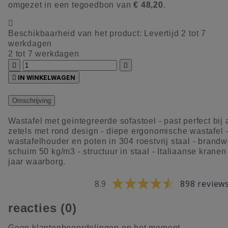
omgezet in een tegoedbon van
€ 48,20
.

Beschikbaarheid van het product:
Levertijd 2 tot 7
werkdagen
2 tot 7 werkdagen



IN WINKELWAGEN
Omschrijving
Wastafel met geintegreerde sofastoel - past perfect bij 
zetels met rond design - diepe ergonomische wastafel 
wastafelhouder en poten in 304 roestvrij staal - brand
schuim 50 kg/m3 - structuur in staal - Italiaanse kranen
jaar waarborg.
8.9
898 review
reacties (0)
Geen klantenbeoordelingen op het moment.