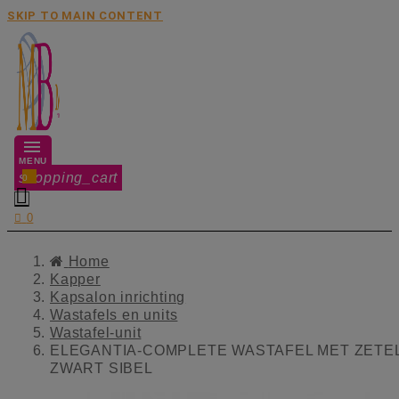
SKIP TO MAIN CONTENT
MENU
shopping_cart
0


0
Home
Kapper
Kapsalon inrichting
Wastafels en units
Wastafel-unit
ELEGANTIA-COMPLETE WASTAFEL MET ZETE
ZWART SIBEL