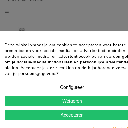
Deze winkel vraagt je om cookies te accepteren voor betere
prestaties en voor sociale-media- en advertentiedoeleinden.
ELEGANTIA-COMPLETE WASTAFEL MET ZETEL ZW
worden sociale-media- en advertentiecookies van derden geb
SIBEL
om je sociale-mediafunctionaliteit en persoonlijke advertenti
bieden. Accepteer je deze cookies en de bijbehorende verwe
Rating for
Quality
van je persoonsgegevens?
Please choose a rating for your review.
Configureer
Weigeren
Accepteren
Title of your review
Uw naam