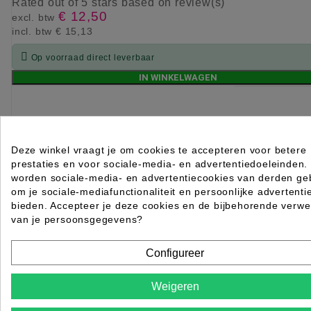
Rated
out of 5 stars based on
review(s)
€ 12,50
excl. btw
incl. btw
€ 15,13

Op voorraad direct leverbaar
IN WINKELWAGEN
Deze winkel vraagt je om cookies te accepteren voor betere
prestaties en voor sociale-media- en advertentiedoeleinden.
worden sociale-media- en advertentiecookies van derden geb
om je sociale-mediafunctionaliteit en persoonlijke advertenti
bieden. Accepteer je deze cookies en de bijbehorende verwe
van je persoonsgegevens?
Configureer
Weigeren