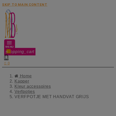
SKIP TO MAIN CONTENT
MENU
shopping_cart
0


0
Home
Kapper
Kleur accessoires
Verfpotjes
VERFPOTJE MET HANDVAT GRIJS