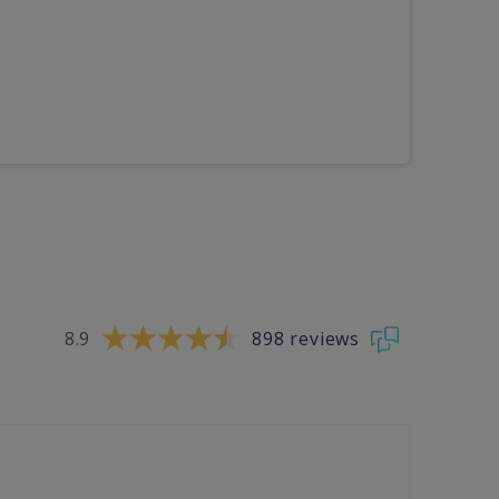
8.9
898 reviews