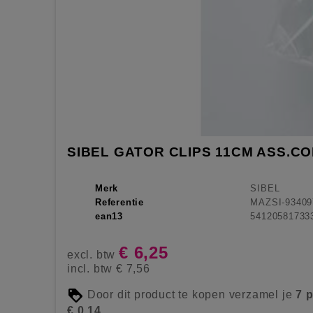
SIBEL GATOR CLIPS 11CM ASS.CO
Merk
SIBEL
Referentie
MAZSI-93409
ean13
54120581733
€ 6,25
excl. btw
incl. btw
€ 7,56
Door dit product te kopen verzamel je
7
p
€ 0,14
.