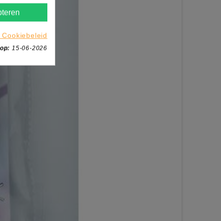
teren
 Cookiebeleid
 op:
15-06-2026