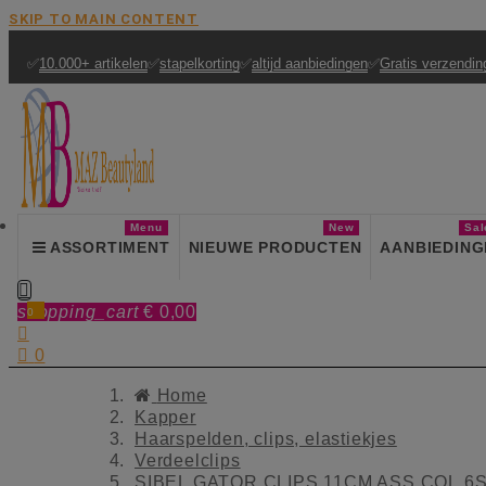
SKIP TO MAIN CONTENT
✅
10.000+ artikelen
✅
stapelkorting
✅
altijd aanbiedingen
✅
Gratis verzendin
Menu
New
Sal
ASSORTIMENT
NIEUWE PRODUCTEN
AANBIEDING

shopping_cart
€ 0,00
0


0
Home
Kapper
Haarspelden, clips, elastiekjes
Verdeelclips
SIBEL GATOR CLIPS 11CM ASS.COL.6