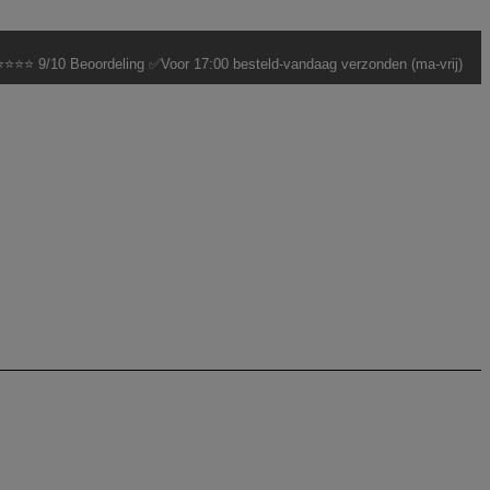
⭐⭐⭐ 9/10 Beoordeling ✅Voor 17:00 besteld-vandaag verzonden (ma-vrij)