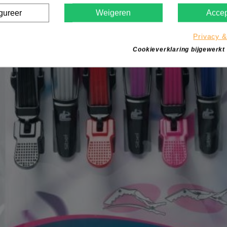
gureer
Weigeren
Accep
Privacy &
Cookieverklaring bijgewerkt