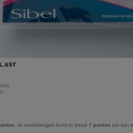
L.6ST
7260
32
unten
. Je winkelwagen komt in totaal
7
punten
dat kan 