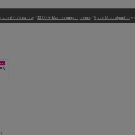
g vanaf € 75 ex btw
✅
30.000+ klanten gingen je voor
✅
Spaar Mazzelpunten
⭐⭐
es
EN
ST