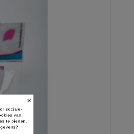
×
or sociale-
ookies van
es te bieden.
gegevens?