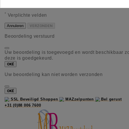
occaecat deserunt aliquip nisi ex deserunt.
*
Verplichte velden
Annuleren
VERZONDEN
Beoordeling verstuurd
Uw beoordeling is toegevoegd en wordt beschikbaar z
deze is goedgekeurd.
OKÉ
Uw beoordeling kan niet worden verzonden
OKÉ
SSL Beveiligd Shoppen
MAZzelpunten
Bel gerust
+31 (0)88 006 7600