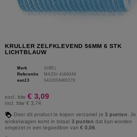
KRULLER ZELFKLEVEND 56MM 6 STK
LICHTBLAUW
Merk
SIBEL
Referentie
MAZSI-4166049
ean13
5412058400278
€ 3,09
excl. btw
incl. btw
€ 3,74
Door dit product te kopen verzamel je
3
punten
. Je
winkelwagen komt in totaal
3
punten
dat kan worden
omgezet in een tegoedbon van
€ 0,06
.