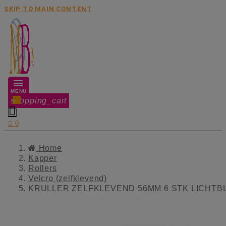
SKIP TO MAIN CONTENT
MENU
shopping_cart
0


0
Home
Kapper
Rollers
Velcro (zelfklevend)
KRULLER ZELFKLEVEND 56MM 6 STK LICHT