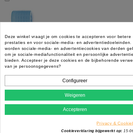
Deze winkel vraagt je om cookies te accepteren voor betere
prestaties en voor sociale-media- en advertentiedoeleinden.
KRULLER ZELFKLEVEND 56MM 6 STK LICHTBLAU
worden sociale-media- en advertentiecookies van derden geb
om je sociale-mediafunctionaliteit en persoonlijke advertenti
Rating for
Quality
bieden. Accepteer je deze cookies en de bijbehorende verwe
van je persoonsgegevens?
Please choose a rating for your review.
Configureer
Weigeren
Title of your review
Accepteren
Uw naam
Privacy & Cookie
Uw beoordeling
Cookieverklaring bijgewerkt op:
15-0
Enim quis fugiat consequat elit minim nisi eu occae