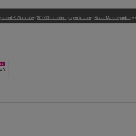
g vanaf € 75 ex btw
✅
30.000+ klanten gingen je voor
✅
Spaar Mazzelpunten
⭐⭐
es
EN