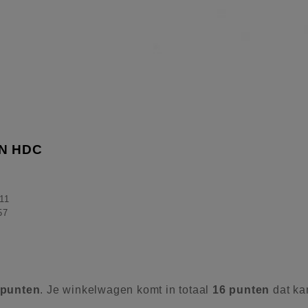
N HDC
11
57
punten
. Je winkelwagen komt in totaal
16
punten
dat ka