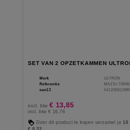
SET VAN 2 OPZETKAMMEN ULTRO
Merk
ULTRON
Referentie
MAZSI-79000
ean13
54120581398
€ 13,85
excl. btw
incl. btw
€ 16,76
Door dit product te kopen verzamel je
16
€ 0,32
.