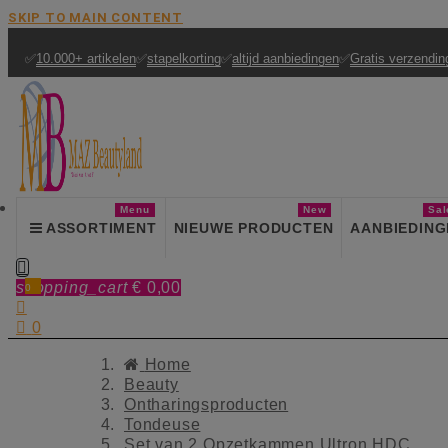
SKIP TO MAIN CONTENT
✅
10.000+ artikelen
✅
stapelkorting
✅
altijd aanbiedingen
✅
Gratis verzendin
Menu
New
Sal
ASSORTIMENT
NIEUWE PRODUCTEN
AANBIEDING

shopping_cart
€ 0,00
0


0
Home
Beauty
Ontharingsproducten
Tondeuse
Set van 2 Opzetkammen Ultron HDC