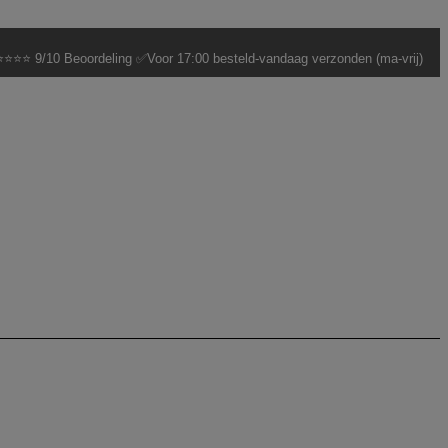
⭐⭐⭐ 9/10 Beoordeling ✅Voor 17:00 besteld-vandaag verzonden (ma-vrij)