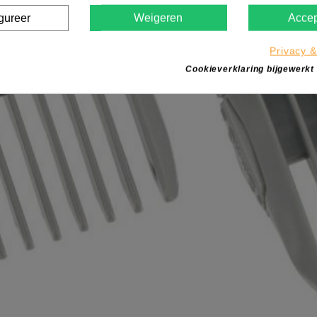
gureer
Weigeren
Accep
Privacy &
Cookieverklaring bijgewerkt