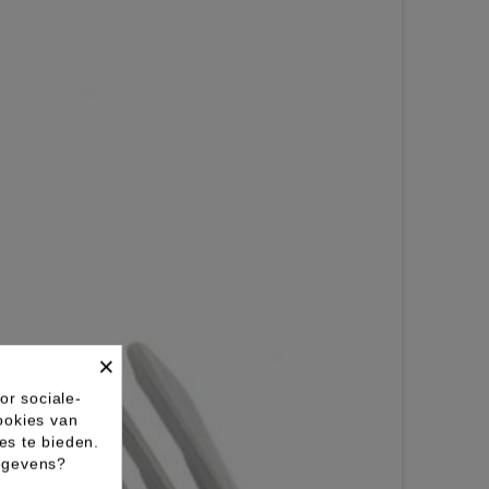
×
or sociale-
ookies van
es te bieden.
gegevens?