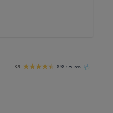
8.9
898 reviews