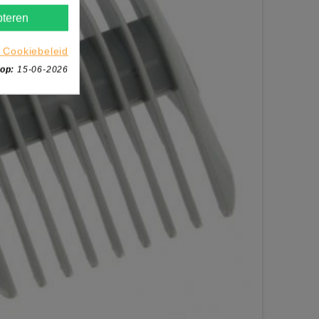
teren
 Cookiebeleid
 op:
15-06-2026