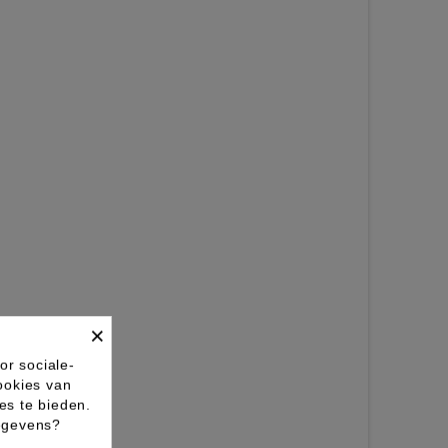
×
or sociale-
ookies van
es te bieden.
gegevens?