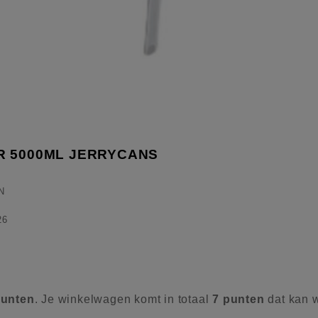
R 5000ML JERRYCANS
N
26
unten
. Je winkelwagen komt in totaal
7
punten
dat kan 