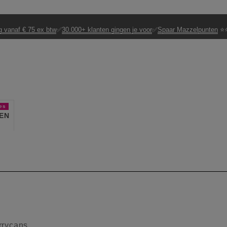
g vanaf € 75 ex btw
✅
30.000+ klanten gingen je voor
✅
Spaar Mazzelpunten
⭐⭐
es
EN
rrycans