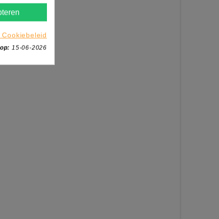
teren
 Cookiebeleid
 op:
15-06-2026