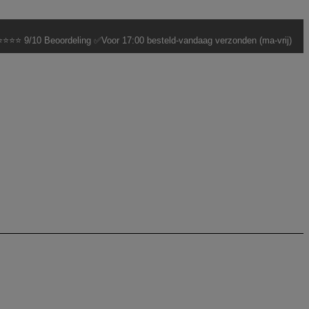
⭐⭐⭐ 9/10 Beoordeling ✅Voor 17:00 besteld-vandaag verzonden (ma-vrij)