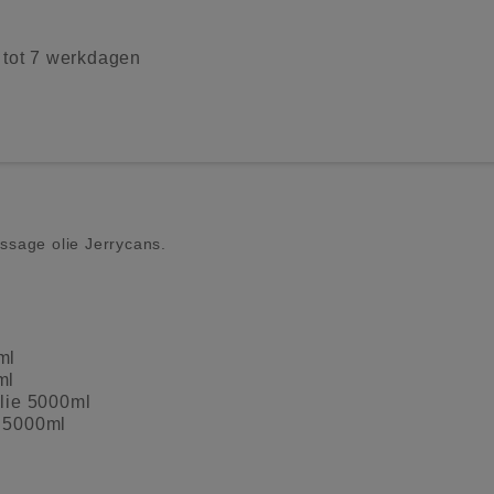
2 tot 7 werkdagen
ssage olie Jerrycans.
ml
ml
lie 5000ml
 5000ml