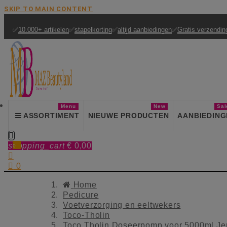
SKIP TO MAIN CONTENT
✅
10.000+ artikelen
✅
stapelkorting
✅
altijd aanbiedingen
✅
Gratis verzendin
Menu
New
Sal
ASSORTIMENT
NIEUWE PRODUCTEN
AANBIEDING

shopping_cart
€ 0,00
0


0
Home
Pedicure
Voetverzorging en eeltwekers
Toco-Tholin
Toco Tholin Doseerpomp voor 5000ml Je