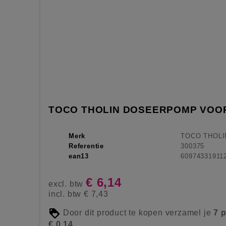
TOCO THOLIN DOSEERPOMP VOO
Merk
TOCO THOLI
Referentie
300375
ean13
60974331911
€ 6,14
excl. btw
incl. btw
€ 7,43
Door dit product te kopen verzamel je
7
p
€ 0,14
.