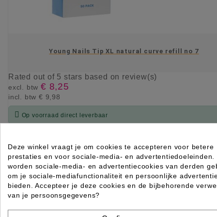
Young Nails Tip XL natural curve refill no 7
Rated
out of 5 stars based on
review(s)
€ 8,25
excl. btw
incl. btw
€ 9,98

Op voorraad direct leverbaar
IN WINKELWAGEN
Deze winkel vraagt je om cookies te accepteren voor betere
prestaties en voor sociale-media- en advertentiedoeleinden.
worden sociale-media- en advertentiecookies van derden geb
om je sociale-mediafunctionaliteit en persoonlijke advertenti
bieden. Accepteer je deze cookies en de bijbehorende verwe
van je persoonsgegevens?