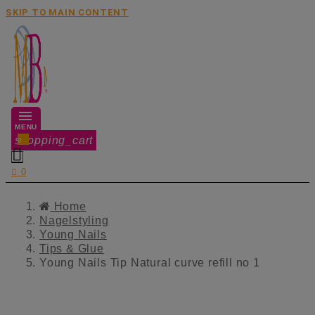
SKIP TO MAIN CONTENT
MENU
shopping_cart
0


0
Home
Nagelstyling
Young Nails
Tips & Glue
Young Nails Tip Natural curve refill no 1