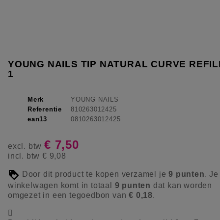
YOUNG NAILS TIP NATURAL CURVE REFIL
1
Merk
YOUNG NAILS
Referentie
810263012425
ean13
0810263012425
€ 7,50
excl. btw
incl. btw
€ 9,08
Door dit product te kopen verzamel je
9
punten
. Je
winkelwagen komt in totaal
9
punten
dat kan worden
omgezet in een tegoedbon van
€ 0,18
.
