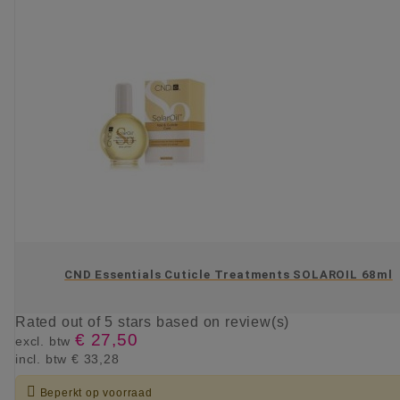
CND Essentials Cuticle Treatments SOLAROIL 68ml
Rated
out of 5 stars based on
review(s)
€ 27,50
excl. btw
incl. btw
€ 33,28

Beperkt op voorraad