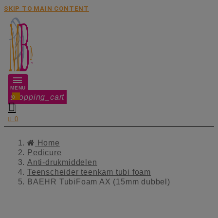
SKIP TO MAIN CONTENT
MENU
shopping_cart
0


0
Home
Pedicure
Anti-drukmiddelen
Teenscheider teenkam tubi foam
BAEHR TubiFoam AX (15mm dubbel)