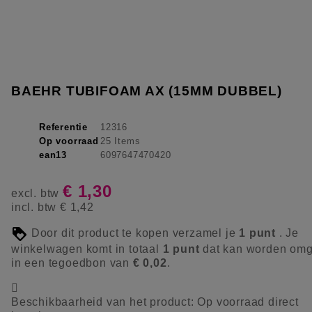
BAEHR TUBIFOAM AX (15MM DUBBEL)
Referentie
12316
Op voorraad
25 Items
ean13
6097647470420
€ 1,30
excl. btw
incl. btw
€ 1,42
Door dit product te kopen verzamel je
1
punt
. Je
winkelwagen komt in totaal
1
punt
dat kan worden omg
in een tegoedbon van
€ 0,02
.

Beschikbaarheid van het product:
Op voorraad direct