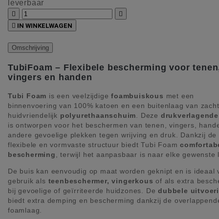
leverbaar



IN WINKELWAGEN
Omschrijving
TubiFoam – Flexibele bescherming voor tenen
vingers en handen
Tubi Foam
is een veelzijdige
foambuiskous
met een
binnenvoering van 100% katoen en een buitenlaag van zacht
huidvriendelijk
polyurethaanschuim
. Deze
drukverlagende
is ontworpen voor het beschermen van tenen, vingers, hand
andere gevoelige plekken tegen wrijving en druk. Dankzij de
flexibele en vormvaste structuur biedt Tubi Foam
comfortab
bescherming
, terwijl het aanpasbaar is naar elke gewenste 
De buis kan eenvoudig op maat worden geknipt en is ideaal 
gebruik als
teenbeschermer, vingerkous
of als extra besc
bij gevoelige of geïrriteerde huidzones. De
dubbele uitvoer
biedt extra demping en bescherming dankzij de overlappend
foamlaag.