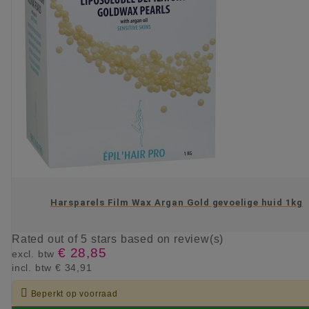
Harsparels Film Wax Argan Gold gevoelige huid 1kg
Rated
out of 5 stars based on
review(s)
€ 28,85
excl. btw
incl. btw
€ 34,91

Beperkt op voorraad