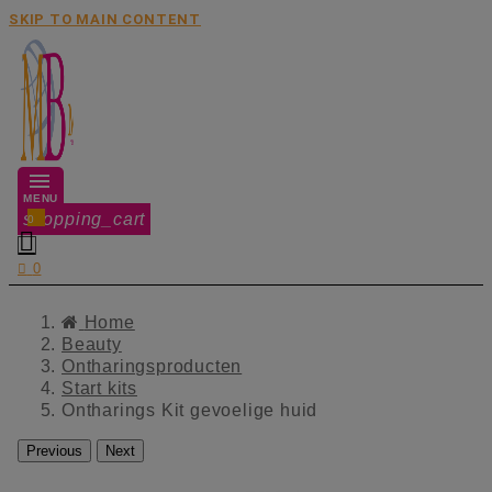
SKIP TO MAIN CONTENT
MENU
shopping_cart
0


0
Home
Beauty
Ontharingsproducten
Start kits
Ontharings Kit gevoelige huid
Previous
Next