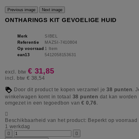
Previous image
Next image
ONTHARINGS KIT GEVOELIGE HUID
Merk
SIBEL
Referentie
MAZSI-7410804
Op voorraad
1 Item
ean13
5412058153631
€ 31,85
excl. btw
incl. btw
€ 38,54
Door dit product te kopen verzamel je
38
punten
. J
winkelwagen komt in totaal
38
punten
dat kan worden
omgezet in een tegoedbon van
€ 0,76
.

Beschikbaarheid van het product:
Beperkt op voorraad
1 werkdag

