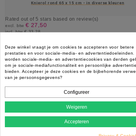
Knierol rond 65 x 15 cm - in diverse kleuren
Rated
out of 5 stars based on
review(s)
€ 27,50
excl. btw
incl. btw
€ 33,28

Levertijd 2 tot 7 werkdagen
Deze winkel vraagt je om cookies te accepteren voor betere
KIES OPTIE
prestaties en voor sociale-media- en advertentiedoeleinden.
worden sociale-media- en advertentiecookies van derden geb
om je sociale-mediafunctionaliteit en persoonlijke advertenti
bieden. Accepteer je deze cookies en de bijbehorende verwe
van je persoonsgegevens?
Configureer
Weigeren
Accepteren
Privacy & Cookie