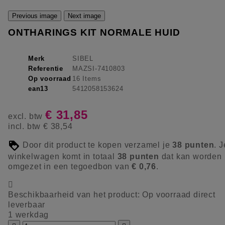
Previous image
Next image
ONTHARINGS KIT NORMALE HUID
Merk
SIBEL
Referentie
MAZSI-7410803
Op voorraad
16 Items
ean13
5412058153624
€ 31,85
excl. btw
incl. btw
€ 38,54
Door dit product te kopen verzamel je
38
punten
. J
winkelwagen komt in totaal
38
punten
dat kan worden
omgezet in een tegoedbon van
€ 0,76
.

Beschikbaarheid van het product:
Op voorraad direct
leverbaar
1 werkdag