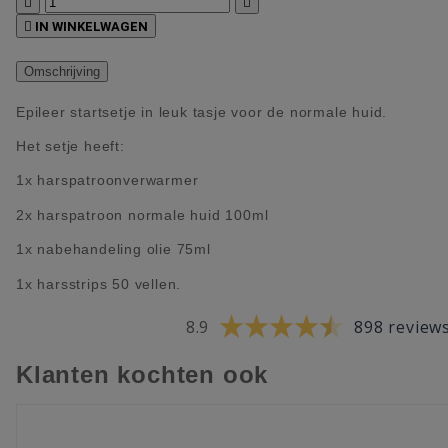



IN WINKELWAGEN
Omschrijving
Epileer startsetje in leuk tasje voor de normale huid.
Het setje heeft:
1x harspatroonverwarmer
2x harspatroon normale huid 100ml
1x nabehandeling olie 75ml
1x harsstrips 50 vellen.
8.9
898 review
Klanten kochten ook