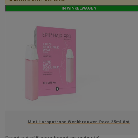
IN WINKELWAGEN
Mini Harspatroon Wenkbrauwen Roze 25ml 8st