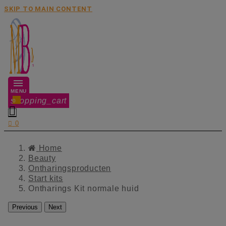
SKIP TO MAIN CONTENT
MENU
shopping_cart
0


0
Home
Beauty
Ontharingsproducten
Start kits
Ontharings Kit normale huid
Previous
Next