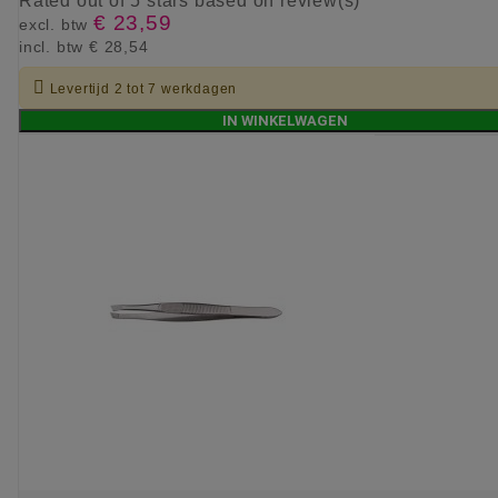
Rated
out of 5 stars based on
review(s)
€ 23,59
excl. btw
incl. btw
€ 28,54

Levertijd 2 tot 7 werkdagen
IN WINKELWAGEN