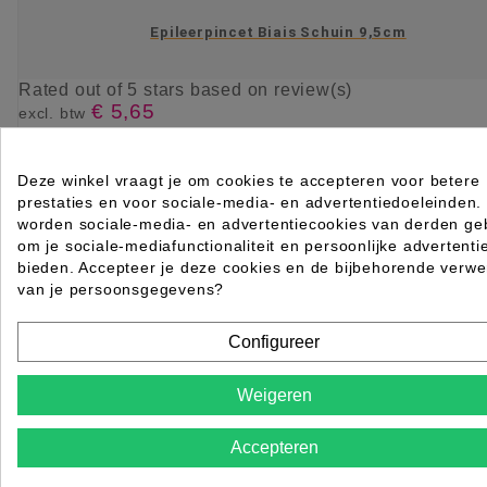
Epileerpincet Biais Schuin 9,5cm
Rated
out of 5 stars based on
review(s)
€ 5,65
excl. btw
incl. btw
€ 6,84

Op voorraad direct leverbaar
Deze winkel vraagt je om cookies te accepteren voor betere
prestaties en voor sociale-media- en advertentiedoeleinden.
IN WINKELWAGEN
worden sociale-media- en advertentiecookies van derden geb
om je sociale-mediafunctionaliteit en persoonlijke advertenti
bieden. Accepteer je deze cookies en de bijbehorende verwe
van je persoonsgegevens?
Configureer
Weigeren
Accepteren