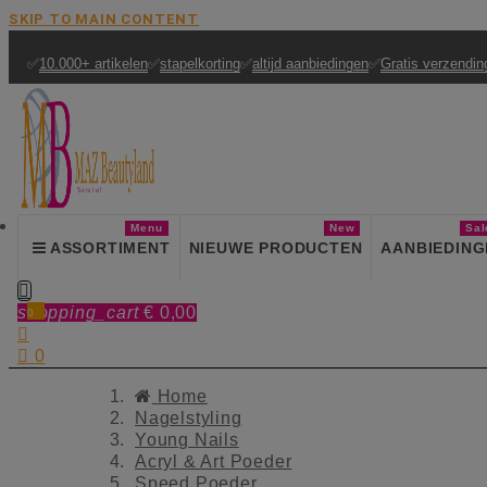
SKIP TO MAIN CONTENT
✅
10.000+ artikelen
✅
stapelkorting
✅
altijd aanbiedingen
✅
Gratis verzendin
Menu
New
Sal
ASSORTIMENT
NIEUWE PRODUCTEN
AANBIEDING

shopping_cart
€ 0,00
0


0
Home
Nagelstyling
Young Nails
Acryl & Art Poeder
Speed Poeder