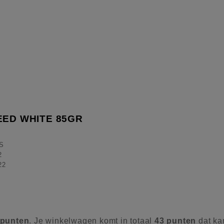
EED WHITE 85GR
S
2
22
punten
. Je winkelwagen komt in totaal
43
punten
dat ka