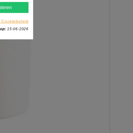
teren
 Cookiebeleid
 op:
15-06-2026