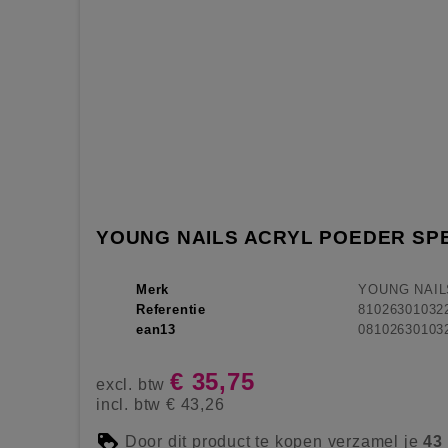
YOUNG NAILS ACRYL POEDER SP
Merk
YOUNG NAIL
Referentie
81026301032
ean13
08102630103
€ 35,75
excl. btw
incl. btw
€ 43,26
Door dit product te kopen verzamel je
43