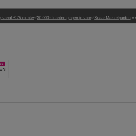
g vanaf € 75 ex btw
✅
30.000+ klanten gingen je voor
✅
Spaar Mazzelpunten
⭐⭐
es
EN