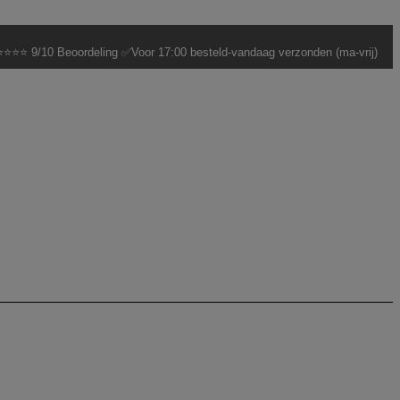
⭐⭐⭐ 9/10 Beoordeling ✅Voor 17:00 besteld-vandaag verzonden (ma-vrij)