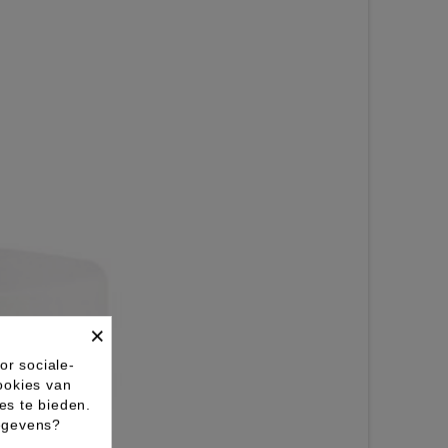
×
or sociale-
ookies van
es te bieden.
gegevens?