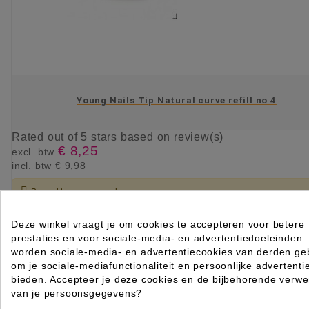
Young Nails Tip Natural curve refill no 4
Rated
out of 5 stars based on
review(s)
€ 8,25
excl. btw
incl. btw
€ 9,98

Beperkt op voorraad
IN WINKELWAGEN
Deze winkel vraagt je om cookies te accepteren voor betere
prestaties en voor sociale-media- en advertentiedoeleinden.
worden sociale-media- en advertentiecookies van derden geb
om je sociale-mediafunctionaliteit en persoonlijke advertenti
bieden. Accepteer je deze cookies en de bijbehorende verwe
van je persoonsgegevens?