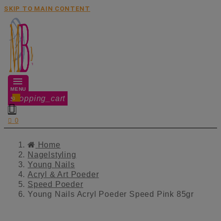
SKIP TO MAIN CONTENT
MENU
shopping_cart
0


0
Home
Nagelstyling
Young Nails
Acryl & Art Poeder
Speed Poeder
Young Nails Acryl Poeder Speed Pink 85gr