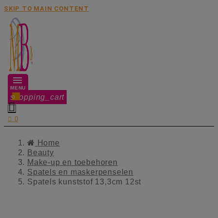
SKIP TO MAIN CONTENT
MENU
shopping_cart
0


0
Home
Beauty
Make-up en toebehoren
Spatels en maskerpenselen
Spatels kunststof 13,3cm 12st