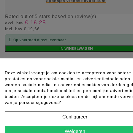
Sponsjes Viscose ovaal 30st
Rated
out of 5 stars based on
review(s)
€ 16,25
excl. btw
incl. btw
€ 19,66

Op voorraad direct leverbaar
IN WINKELWAGEN
Deze winkel vraagt je om cookies te accepteren voor betere
prestaties en voor sociale-media- en advertentiedoeleinden.
worden sociale-media- en advertentiecookies van derden geb
om je sociale-mediafunctionaliteit en persoonlijke advertenti
bieden. Accepteer je deze cookies en de bijbehorende verwe
van je persoonsgegevens?
Configureer
Weigeren