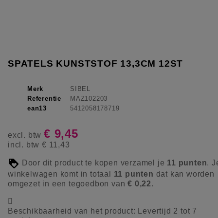
SPATELS KUNSTSTOF 13,3CM 12ST
Merk
SIBEL
Referentie
MAZ102203
ean13
5412058178719
€ 9,45
excl. btw
incl. btw
€ 11,43
Door dit product te kopen verzamel je
11
punten
. J
winkelwagen komt in totaal
11
punten
dat kan worden
omgezet in een tegoedbon van
€ 0,22
.

Beschikbaarheid van het product:
Levertijd 2 tot 7