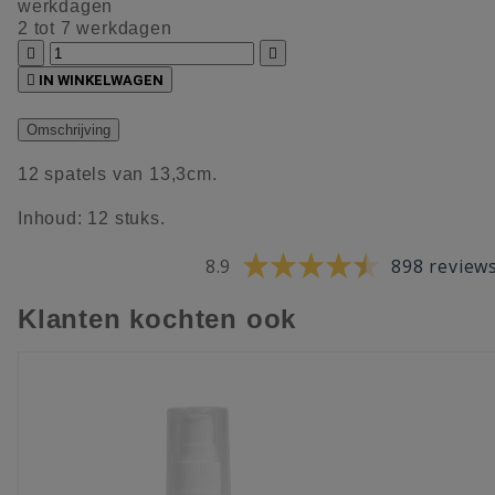
werkdagen
2 tot 7 werkdagen



IN WINKELWAGEN
Omschrijving
12 spatels van 13,3cm.
Inhoud: 12 stuks.
8.9
898 review
Klanten kochten ook