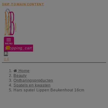
SKIP TO MAIN CONTENT
MENU
shopping_cart
0


0
Home
Beauty
Ontharingsproducten
Spatels en kwasten
Hars spatel Lippen Beukenhout 16cm