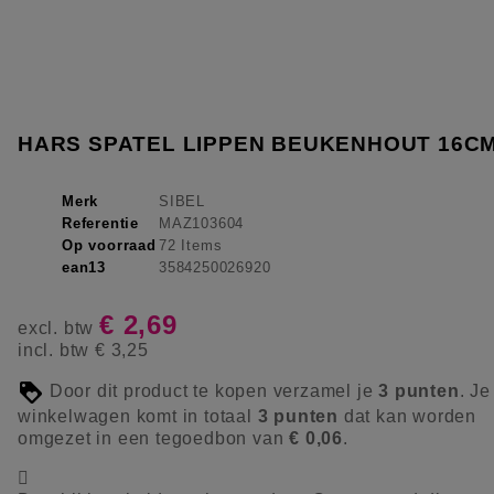
HARS SPATEL LIPPEN BEUKENHOUT 16C
Merk
SIBEL
Referentie
MAZ103604
Op voorraad
72 Items
ean13
3584250026920
€ 2,69
excl. btw
incl. btw
€ 3,25
Door dit product te kopen verzamel je
3
punten
. Je
winkelwagen komt in totaal
3
punten
dat kan worden
omgezet in een tegoedbon van
€ 0,06
.
