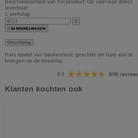
Beschikbaarheid van het product:
Op voorraad direct
leverbaar
1 werkdag



IN WINKELWAGEN
Omschrijving
Hars spatel van beukenhout, geschikt om hars aan te
brengen op de bovenlip.
8.9
898 review
Klanten kochten ook