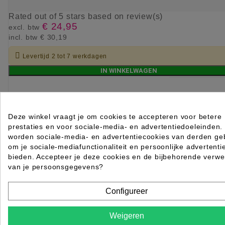
Rated
out of 5 stars based on
review(s)
€ 24,95
excl. btw
incl. btw
€ 30,19

Levertijd 2 tot 7 werkdagen
IN WINKELWAGEN
Deze winkel vraagt je om cookies te accepteren voor betere
prestaties en voor sociale-media- en advertentiedoeleinden.
worden sociale-media- en advertentiecookies van derden geb
om je sociale-mediafunctionaliteit en persoonlijke advertenti
bieden. Accepteer je deze cookies en de bijbehorende verwe
van je persoonsgegevens?
Configureer
Weigeren