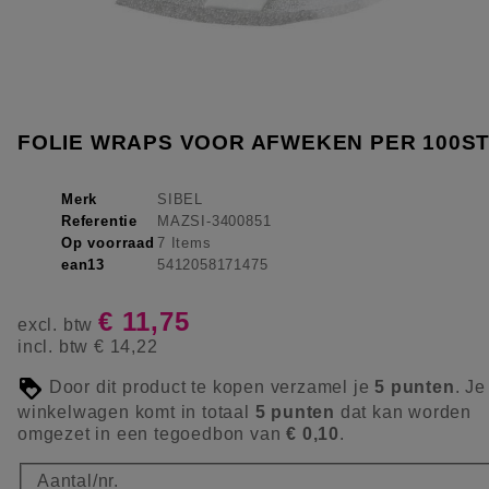
FOLIE WRAPS VOOR AFWEKEN PER 100S
Merk
SIBEL
Referentie
MAZSI-3400851
Op voorraad
7 Items
ean13
5412058171475
€ 11,75
excl. btw
incl. btw
€ 14,22
Door dit product te kopen verzamel je
5
punten
. Je
winkelwagen komt in totaal
5
punten
dat kan worden
omgezet in een tegoedbon van
€ 0,10
.
Aantal/nr.