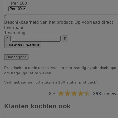
: Per 100

Beschikbaarheid van het product:
Op voorraad direct
leverbaar
1 werkdag



IN WINKELWAGEN
Omschrijving
Praktische aluminium folievellen met handig synthetisch spo
om nagel-gel af te weken.
Verkrijgbaar per 50 stuks en 100 stuks (profipack).
8.9
898 review
Klanten kochten ook