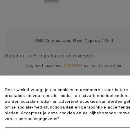
CND Vinylux Long Wear Topcoat 15ml
Rated
out of 5 stars based on
review(s)
Log in of maak een
ACCOUNT
aan om te bestellen.
KIES OPTIE
Deze winkel vraagt je om cookies te accepteren voor betere
prestaties en voor sociale-media- en advertentiedoeleinden.
worden sociale-media- en advertentiecookies van derden geb
om je sociale-mediafunctionaliteit en persoonlijke advertenti
bieden. Accepteer je deze cookies en de bijbehorende verwe
van je persoonsgegevens?