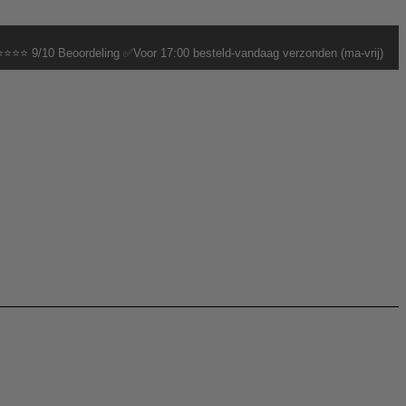
⭐⭐⭐ 9/10 Beoordeling ✅Voor 17:00 besteld-vandaag verzonden (ma-vrij)