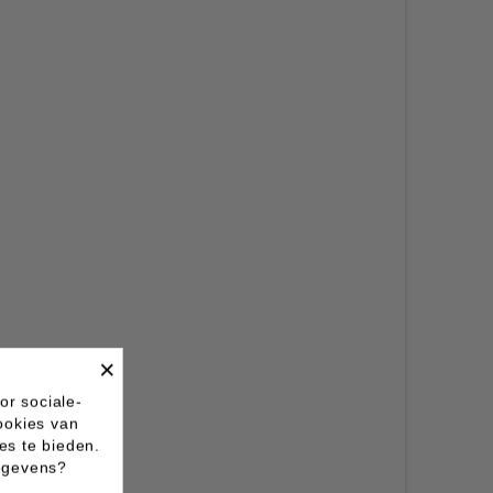
×
or sociale-
ookies van
es te bieden.
gegevens?