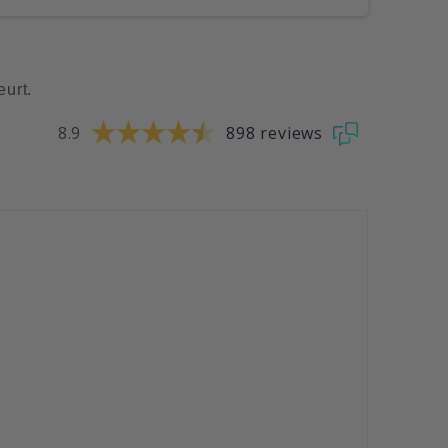
eurt.
8.9
898 reviews