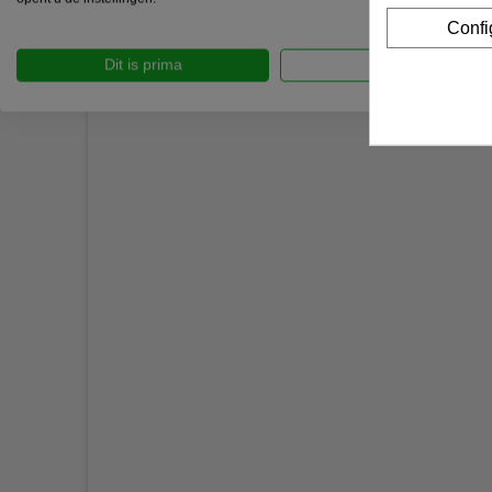
Confi
Dit is prima
Pas aan