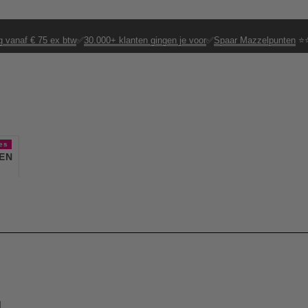
g vanaf € 75 ex btw
✅
30.000+ klanten gingen je voor
✅
Spaar Mazzelpunten
⭐⭐
es
EN
L