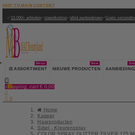
SKIP TO MAIN CONTENT
✅
10.000+ artikelen
✅
stapelkorting
✅
altijd aanbiedingen
✅
Gratis verzendin
Menu
New
Sal
ASSORTIMENT
NIEUWE PRODUCTEN
AANBIEDING

shopping_cart
€ 0,00
0


0
Home
Kapper
Haarproducten
Sibel - Kleurenspray
COLOR SPRAY GLITTER ZILVER 125 M