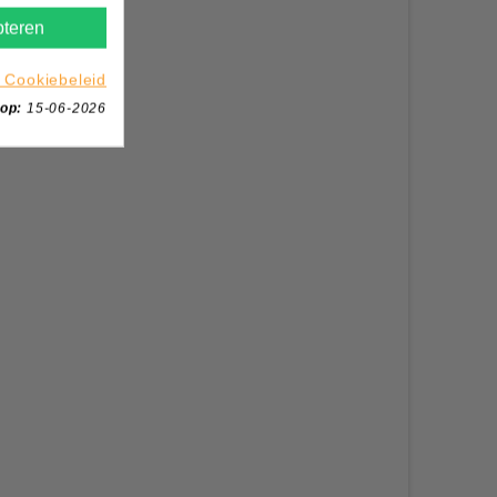
teren
 Cookiebeleid
 op:
15-06-2026