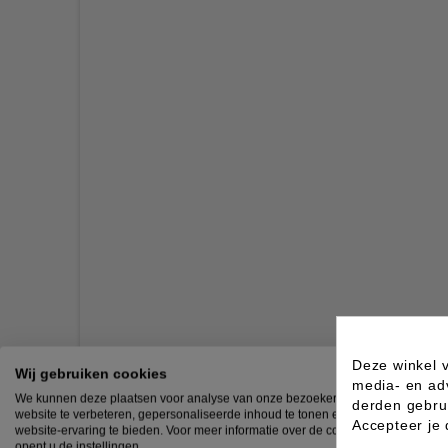
Deze winkel v
Wij gebruiken cookies
media- en ad
We kunnen deze plaatsen voor analyse van onze bezoekersgegevens, om onz
derden gebrui
website te verbeteren, gepersonaliseerde inhoud te tonen en om u een geweld
Accepteer je
website-ervaring te bieden. Voor meer informatie over de cookies die we gebru
opent u de instellingen.