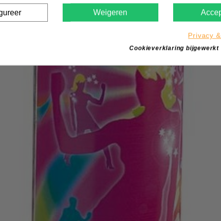
gureer
Weigeren
Accep
Privacy &
Cookieverklaring bijgewerkt