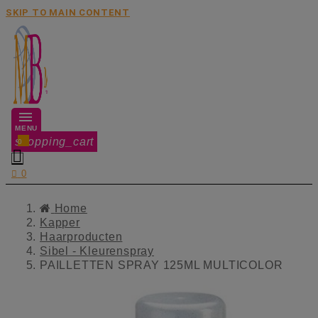
SKIP TO MAIN CONTENT
MENU
shopping_cart
0


0
Home
Kapper
Haarproducten
Sibel - Kleurenspray
PAILLETTEN SPRAY 125ML MULTICOLOR