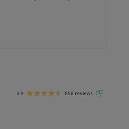
8.9
898 reviews