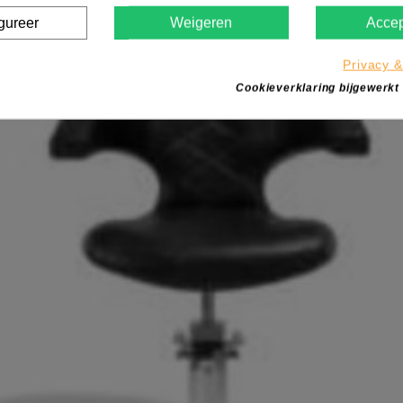
gureer
Weigeren
Accep
Privacy &
Cookieverklaring bijgewerkt