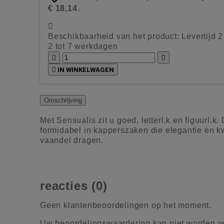
€ 18,14
.

Beschikbaarheid van het product:
Levertijd 
2 tot 7 werkdagen



IN WINKELWAGEN
Omschrijving
Met Sensualis zit u goed, letterl.k en figuurl.
formidabel in kapperszaken die elegantie en kw
vaandel dragen.
reacties (0)
Geen klantenbeoordelingen op het moment.
Uw beoordelingswaardering kan niet worden 