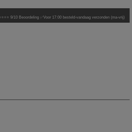
⭐⭐⭐ 9/10 Beoordeling ✅Voor 17:00 besteld-vandaag verzonden (ma-vrij)