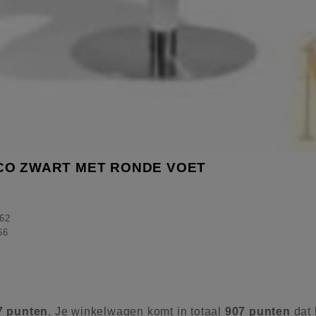
CO ZWART MET RONDE VOET
62
66
7
punten
. Je winkelwagen komt in totaal
907
punten
dat 