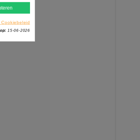
teren
 Cookiebeleid
 op:
15-06-2026