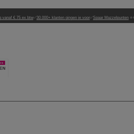
g vanaf € 75 ex btw
✅
30.000+ klanten gingen je voor
✅
Spaar Mazzelpunten
⭐⭐
es
EN