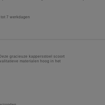
2 tot 7 werkdagen
k. Deze gracieuze kappersstoel scoort
alitatieve materialen hoog in het
verzonden