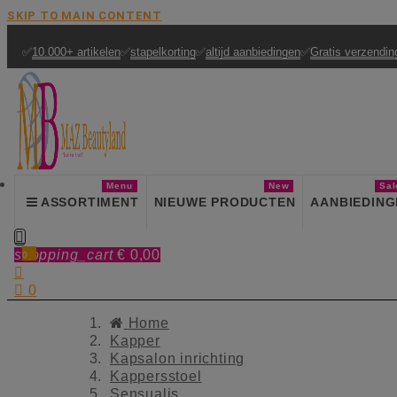
SKIP TO MAIN CONTENT
✅
10.000+ artikelen
✅
stapelkorting
✅
altijd aanbiedingen
✅
Gratis verzendin
Menu
New
Sal
ASSORTIMENT
NIEUWE PRODUCTEN
AANBIEDING

shopping_cart
€ 0,00
0


0
Home
Kapper
Kapsalon inrichting
Kappersstoel
Sensualis