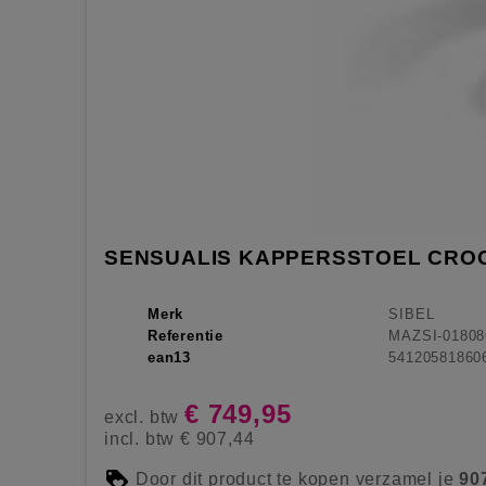
SENSUALIS KAPPERSSTOEL CRO
Merk
SIBEL
Referentie
MAZSI-01808
ean13
54120581860
€ 749,95
excl. btw
incl. btw
€ 907,44
Door dit product te kopen verzamel je
90