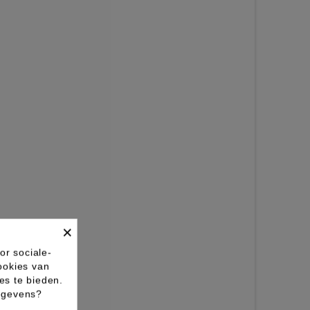
×
or sociale-
ookies van
es te bieden.
gegevens?