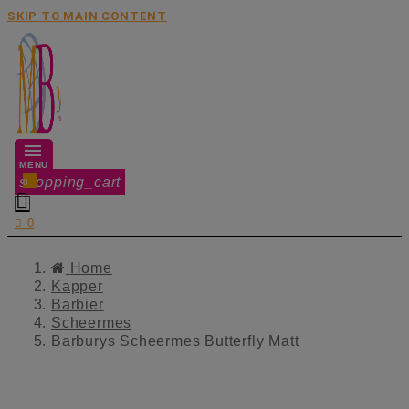
SKIP TO MAIN CONTENT
MENU
shopping_cart
0


0
Home
Kapper
Barbier
Scheermes
Barburys Scheermes Butterfly Matt