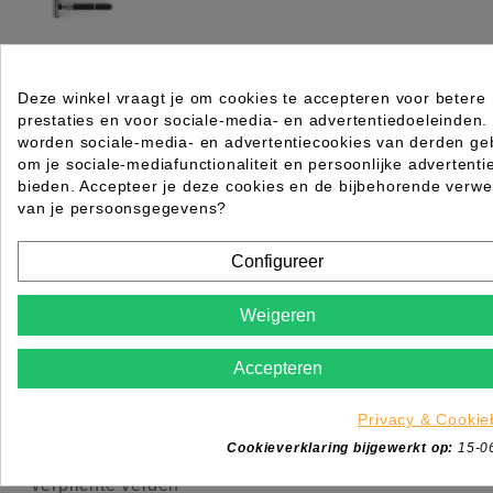
Deze winkel vraagt je om cookies te accepteren voor betere
Barburys Scheermes Butterfly Matt
prestaties en voor sociale-media- en advertentiedoeleinden.
Rating for
Quality
worden sociale-media- en advertentiecookies van derden geb
om je sociale-mediafunctionaliteit en persoonlijke advertenti
bieden. Accepteer je deze cookies en de bijbehorende verwe
Please choose a rating for your review.
van je persoonsgegevens?
Configureer
Weigeren
Title of your review
Uw naam
Accepteren
Uw beoordeling
Privacy & Cookie
Enim quis fugiat consequat elit minim nisi eu occae
occaecat deserunt aliquip nisi ex deserunt.
Cookieverklaring bijgewerkt op:
15-0
*
Verplichte velden