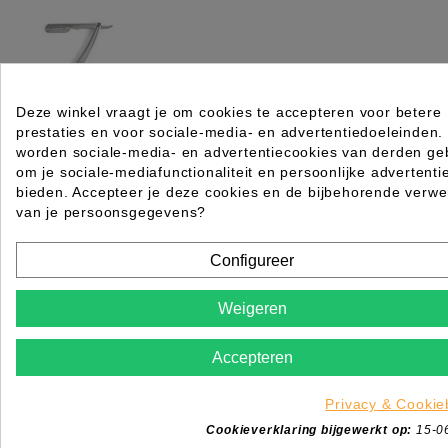
Deze winkel vraagt je om cookies te accepteren voor betere
prestaties en voor sociale-media- en advertentiedoeleinden.
Barburys Scheermes Gentleness Chrome
worden sociale-media- en advertentiecookies van derden geb
Rating for
Quality
om je sociale-mediafunctionaliteit en persoonlijke advertenti
bieden. Accepteer je deze cookies en de bijbehorende verwe
van je persoonsgegevens?
Please choose a rating for your review.
Configureer
Weigeren
Title of your review
Accepteren
Uw naam
Uw beoordeling
Privacy & Cookie
Enim quis fugiat consequat elit minim nisi eu occae
Cookieverklaring bijgewerkt op:
15-0
occaecat deserunt aliquip nisi ex deserunt.