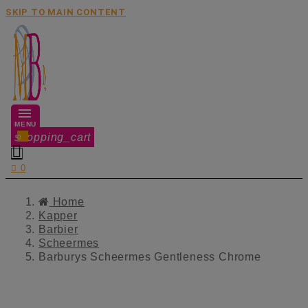
SKIP TO MAIN CONTENT
MENU
shopping_cart
0


0
Home
Kapper
Barbier
Scheermes
Barburys Scheermes Gentleness Chrome