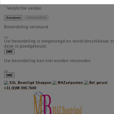
*
Verplichte velden
Annuleren
VERZONDEN
Beoordeling verstuurd
Uw beoordeling is toegevoegd en wordt beschikbaar z
deze is goedgekeurd.
OKÉ
Uw beoordeling kan niet worden verzonden
OKÉ
SSL Beveiligd Shoppen
MAZzelpunten
Bel gerust
+31 (0)88 006 7600