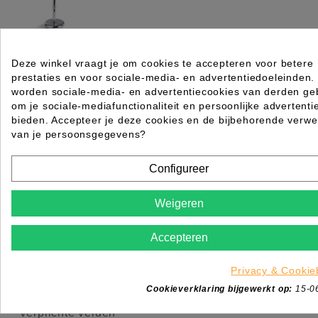
Deze winkel vraagt je om cookies te accepteren voor betere
Barburys Scheerkwast Houder Standy
prestaties en voor sociale-media- en advertentiedoeleinden.
Rating for
Quality
worden sociale-media- en advertentiecookies van derden geb
om je sociale-mediafunctionaliteit en persoonlijke advertenti
bieden. Accepteer je deze cookies en de bijbehorende verwe
Please choose a rating for your review.
van je persoonsgegevens?
Configureer
Weigeren
Title of your review
Uw naam
Accepteren
Uw beoordeling
Privacy & Cookie
Enim quis fugiat consequat elit minim nisi eu occae
occaecat deserunt aliquip nisi ex deserunt.
Cookieverklaring bijgewerkt op:
15-0
*
Verplichte velden