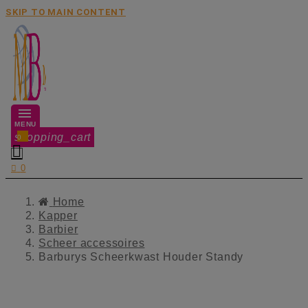
SKIP TO MAIN CONTENT
MENU
shopping_cart
0


0
Home
Kapper
Barbier
Scheer accessoires
Barburys Scheerkwast Houder Standy