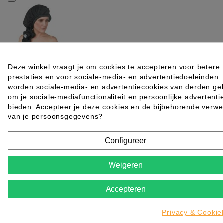
Deze winkel vraagt je om cookies te accepteren voor betere
FLEXI PERMANENTMUTS MET VELCROSLUITING 
prestaties en voor sociale-media- en advertentiedoeleinden.
SIBEL
worden sociale-media- en advertentiecookies van derden geb
om je sociale-mediafunctionaliteit en persoonlijke advertenti
Rating for
Quality
bieden. Accepteer je deze cookies en de bijbehorende verwe
van je persoonsgegevens?
Please choose a rating for your review.
Configureer
Weigeren
Accepteren
Title of your review
Uw naam
Privacy & Cookie
Uw beoordeling