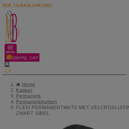
SKIP TO MAIN CONTENT
MENU
shopping_cart
0


0
Home
Kapper
Permanent
Permanentmutsen
FLEXI PERMANENTMUTS MET VELCROSLUITI
ZWART SIBEL