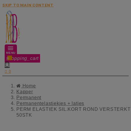
SKIP TO MAIN CONTENT
MENU
shopping_cart
0


0
Home
Kapper
Permanent
Permanentelastiekjes + latjes
PERM ELASTIEK SIL.KORT ROND VERSTERKT
50STK