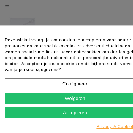
Deze winkel vraagt je om cookies te accepteren voor betere
prestaties en voor sociale-media- en advertentiedoeleinden.
PERM ELASTIEK SIL.KORT ROND VERSTERKT 50S
worden sociale-media- en advertentiecookies van derden geb
om je sociale-mediafunctionaliteit en persoonlijke advertenti
Rating for
Quality
bieden. Accepteer je deze cookies en de bijbehorende verwe
van je persoonsgegevens?
Please choose a rating for your review.
Configureer
Weigeren
Accepteren
Title of your review
Uw naam
Privacy & Cookie
Uw beoordeling