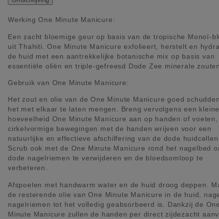
Werking One Minute Manicure:
Een zacht bloemige geur op basis van de tropische Monoï-b
uit Thahiti. One Minute Manicure exfolieert, herstelt en hydra
de huid met een aantrekkelijke botanische mix op basis van
essentiële oliën en triple-gefreesd Dode Zee minerale zoute
Gebruik van One Minute Manicure:
Het zout en olie van de One Minute Manicure goed schudde
het met elkaar te laten mengen. Breng vervolgens een klein
hoeveelheid One Minute Manicure aan op handen of voeten,
cirkelvormige bewegingen met de handen wrijven voor een
natuurlijke en effectieve afschilfering van de dode huidcellen
Scrub ook met de One Minute Manicure rond het nagelbed 
dode nagelriemen te verwijderen en de bloedsomloop te
verbeteren.
Afspoelen met handwarm water en de huid droog deppen. M
de resterende olie van One Minute Manicure in de huid, nag
nagelriemen tot het volledig geabsorbeerd is. Dankzij de On
Minute Manicure zullen de handen per direct zijdezacht aan