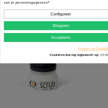
van je persoonsgegevens?
Rated
out of 5 stars based on
review(s)
Configureer
Log in of maak een
ACCOUNT
aan om te bestellen.
Weigeren
KIES OPTIE
Accepteren
Privacy & Cookie
Cookieverklaring bijgewerkt op:
15-0