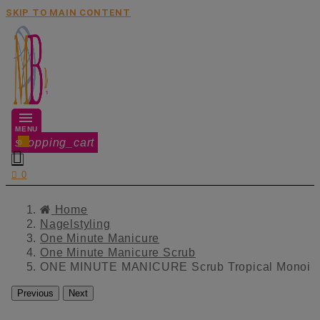
SKIP TO MAIN CONTENT
MENU
shopping_cart
0


0
Home
Nagelstyling
One Minute Manicure
One Minute Manicure Scrub
ONE MINUTE MANICURE Scrub Tropical Monoi
Previous
Next