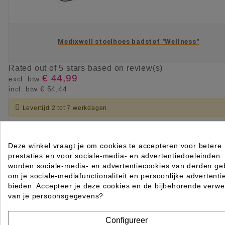
Medixwell stoelhoes badstof "Wellness"
Rated
out of 5 stars based on
review(s)
€ 44,99
excl. btw
incl. btw
€ 54,44

Levertijd 2 tot 7 werkdagen
KIES OPTIE
Deze winkel vraagt je om cookies te accepteren voor betere
prestaties en voor sociale-media- en advertentiedoeleinden.
worden sociale-media- en advertentiecookies van derden geb
om je sociale-mediafunctionaliteit en persoonlijke advertenti
bieden. Accepteer je deze cookies en de bijbehorende verwe
van je persoonsgegevens?
Configureer