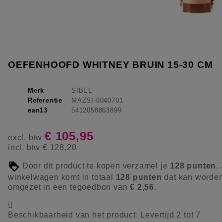
OEFENHOOFD WHITNEY BRUIN 15-30 CM
Merk
SIBEL
Referentie
MAZSI-0040701
ean13
5412058863899
€ 105,95
excl. btw
incl. btw
€ 128,20
Door dit product te kopen verzamel je
128
punten
.
winkelwagen komt in totaal
128
punten
dat kan worde
omgezet in een tegoedbon van
€ 2,56
.

Beschikbaarheid van het product:
Levertijd 2 tot 7