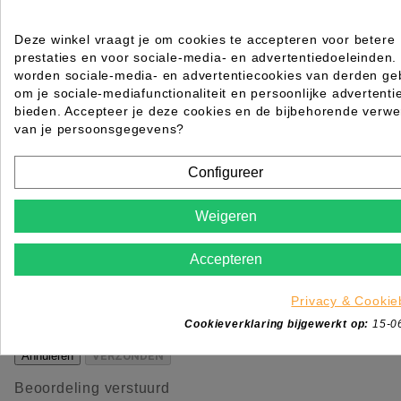
NEKBORSTEL SUPER ZILVER
Deze winkel vraagt je om cookies te accepteren voor betere
Rating for
Quality
prestaties en voor sociale-media- en advertentiedoeleinden.
worden sociale-media- en advertentiecookies van derden geb
Please choose a rating for your review.
om je sociale-mediafunctionaliteit en persoonlijke advertenti
bieden. Accepteer je deze cookies en de bijbehorende verwe
van je persoonsgegevens?
Configureer
Title of your review
Weigeren
Uw naam
Uw beoordeling
Accepteren
Enim quis fugiat consequat elit minim nisi eu occae
occaecat deserunt aliquip nisi ex deserunt.
Privacy & Cookie
*
Verplichte velden
Cookieverklaring bijgewerkt op:
15-0
Annuleren
VERZONDEN
Beoordeling verstuurd