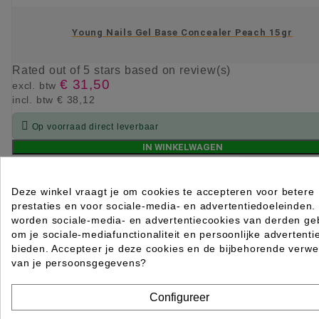
Young Nails Gel Base Concealer Peach 15gr
Rated
out of 5 stars based on
review(s)
€ 31,50
excl. btw
incl. btw
€ 38,12

Op voorraad direct leverbaar
IN WINKELWAGEN
Deze winkel vraagt je om cookies te accepteren voor betere
prestaties en voor sociale-media- en advertentiedoeleinden.
worden sociale-media- en advertentiecookies van derden geb
om je sociale-mediafunctionaliteit en persoonlijke advertenti
bieden. Accepteer je deze cookies en de bijbehorende verwe
van je persoonsgegevens?
Configureer