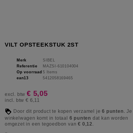
VILT OPSTEEKSTUK 2ST
Merk
SIBEL
Referentie
MAZSI-610104004
Op voorraad
5 Items
ean13
5412058169465
€ 5,05
excl. btw
incl. btw
€ 6,11
Door dit product te kopen verzamel je
6
punten
. Je
winkelwagen komt in totaal
6
punten
dat kan worden
omgezet in een tegoedbon van
€ 0,12
.