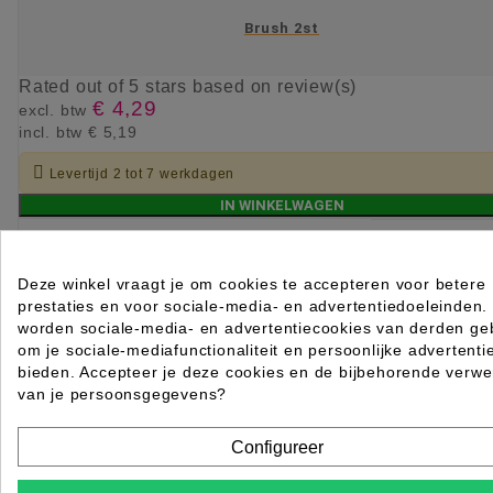
Brush 2st
Rated
out of 5 stars based on
review(s)
€ 4,29
excl. btw
incl. btw
€ 5,19

Levertijd 2 tot 7 werkdagen
IN WINKELWAGEN
Deze winkel vraagt je om cookies te accepteren voor betere
prestaties en voor sociale-media- en advertentiedoeleinden.
worden sociale-media- en advertentiecookies van derden geb
om je sociale-mediafunctionaliteit en persoonlijke advertenti
bieden. Accepteer je deze cookies en de bijbehorende verwe
van je persoonsgegevens?
Configureer