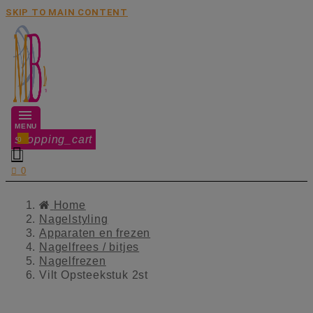
SKIP TO MAIN CONTENT
MENU
shopping_cart
0


0
Home
Nagelstyling
Apparaten en frezen
Nagelfrees / bitjes
Nagelfrezen
Vilt Opsteekstuk 2st