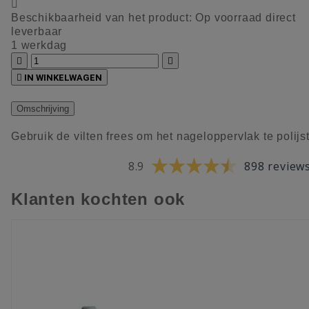

Beschikbaarheid van het product:
Op voorraad direct
leverbaar
1 werkdag



IN WINKELWAGEN
Omschrijving
Gebruik de vilten frees om het nageloppervlak te polijs
8.9
898 review
Klanten kochten ook