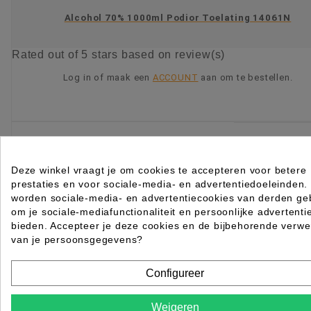
Alcohol 70% 1000ml Podior Toelating 14061N
Rated
out of 5 stars based on
review(s)
Log in of maak een
ACCOUNT
aan om te bestellen.
KIES OPTIE
Deze winkel vraagt je om cookies te accepteren voor betere
prestaties en voor sociale-media- en advertentiedoeleinden.
worden sociale-media- en advertentiecookies van derden geb
om je sociale-mediafunctionaliteit en persoonlijke advertenti
bieden. Accepteer je deze cookies en de bijbehorende verwe
van je persoonsgegevens?
Configureer
Weigeren