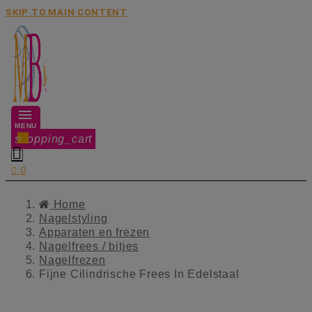
SKIP TO MAIN CONTENT
MENU
shopping_cart
0


0
Home
Nagelstyling
Apparaten en frezen
Nagelfrees / bitjes
Nagelfrezen
Fijne Cilindrische Frees In Edelstaal