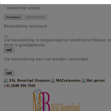
*
Verplichte velden
Annuleren
VERZONDEN
Beoordeling verstuurd
Uw beoordeling is toegevoegd en wordt beschikbaar z
deze is goedgekeurd.
OKÉ
Uw beoordeling kan niet worden verzonden
OKÉ
SSL Beveiligd Shoppen
MAZzelpunten
Bel gerust
+31 (0)88 006 7600