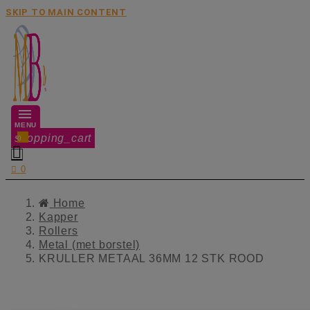
SKIP TO MAIN CONTENT
MENU
shopping_cart
0


0
Home
Kapper
Rollers
Metal (met borstel)
KRULLER METAAL 36MM 12 STK ROOD