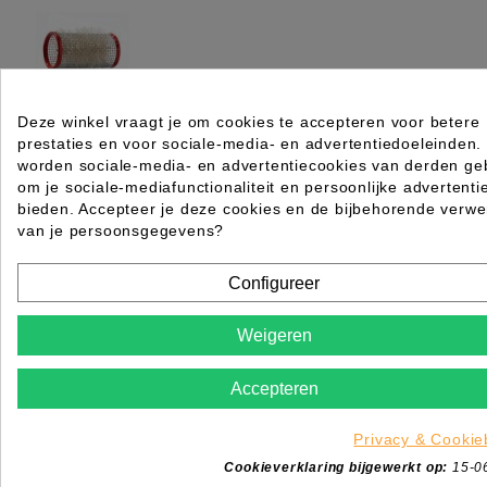
Deze winkel vraagt je om cookies te accepteren voor betere
prestaties en voor sociale-media- en advertentiedoeleinden.
KRULLER METAAL 36MM 12 STK ROOD
worden sociale-media- en advertentiecookies van derden geb
Rating for
Quality
om je sociale-mediafunctionaliteit en persoonlijke advertenti
bieden. Accepteer je deze cookies en de bijbehorende verwe
van je persoonsgegevens?
Please choose a rating for your review.
Configureer
Weigeren
Title of your review
Accepteren
Uw naam
Uw beoordeling
Privacy & Cookie
Enim quis fugiat consequat elit minim nisi eu occae
Cookieverklaring bijgewerkt op:
15-0
occaecat deserunt aliquip nisi ex deserunt.