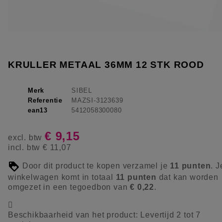
KRULLER METAAL 36MM 12 STK ROOD
Merk
SIBEL
Referentie
MAZSI-3123639
ean13
5412058300080
€ 9,15
excl. btw
incl. btw
€ 11,07
Door dit product te kopen verzamel je
11
punten
. J
winkelwagen komt in totaal
11
punten
dat kan worden
omgezet in een tegoedbon van
€ 0,22
.

Beschikbaarheid van het product:
Levertijd 2 tot 7