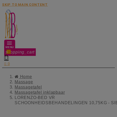
SKIP TO MAIN CONTENT
MENU
shopping_cart
0


0
Home
Massage
Massagetafel
Massagetafel inklapbaar
LORENZO-BED VR
SCHOONHEIDSBEHANDELINGEN 10,75KG - SI