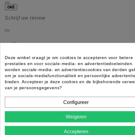
OKÉ
Schrijf uw review
Deze winkel vraagt je om cookies te accepteren voor betere
prestaties en voor sociale-media- en advertentiedoeleinden.
worden sociale-media- en advertentiecookies van derden geb
om je sociale-mediafunctionaliteit en persoonlijke advertenti
LORENZO-BED VR SCHOONHEIDSBEHANDELINGE
bieden. Accepteer je deze cookies en de bijbehorende verwe
10,75KG - SIBEL
van je persoonsgegevens?
Rating for
Quality
Configureer
Please choose a rating for your review.
Weigeren
Accepteren