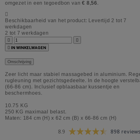
omgezet in een tegoedbon van
€ 8,56
.

Beschikbaarheid van het product:
Levertijd 2 tot 7
werkdagen
2 tot 7 werkdagen



IN WINKELWAGEN
Omschrijving
Zeer licht maar stabiel massagebed in aluminium. Reg
rugleuning met gezichtsgedeelte. In de hoogte verstelb
(66-86 cm). Inclusief opblaasbaar kussentje en
beschermhoes.
10.75 KG
250 KG maximaal belast.
Maten: 184 cm (H) x 62 cm (B) x 66-86 cm (H)
8.9
898 review