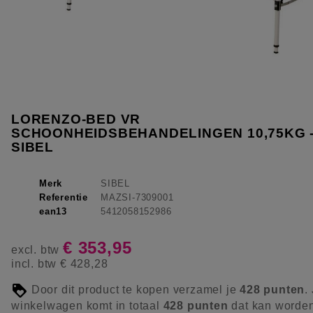
LORENZO-BED VR
SCHOONHEIDSBEHANDELINGEN 10,75KG 
SIBEL
Merk
SIBEL
Referentie
MAZSI-7309001
ean13
5412058152986
€ 353,95
excl. btw
incl. btw
€ 428,28
Door dit product te kopen verzamel je
428
punten
.
winkelwagen komt in totaal
428
punten
dat kan worde