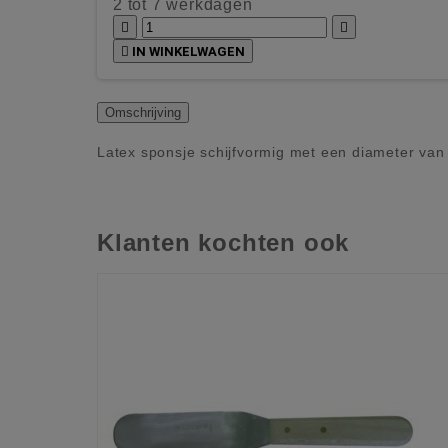
2 tot 7 werkdagen



IN WINKELWAGEN
Omschrijving
Latex sponsje schijfvormig met een diameter va
Klanten kochten ook