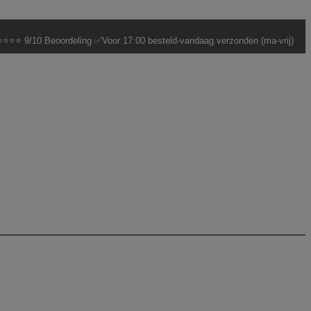
⭐⭐⭐ 9/10 Beoordeling ✅Voor 17:00 besteld-vandaag verzonden (ma-vrij)