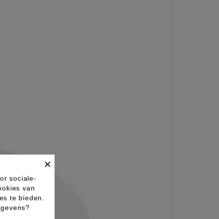
×
or sociale-
ookies van
es te bieden.
gegevens?