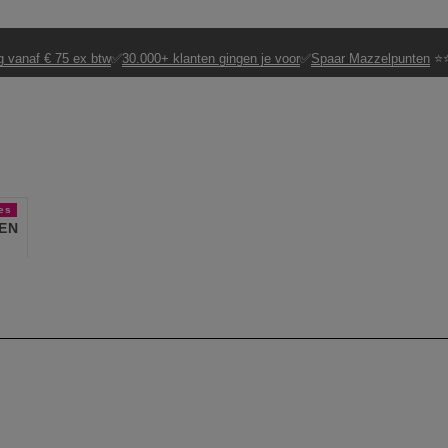
g vanaf € 75 ex btw
✅
30.000+ klanten gingen je voor
✅
Spaar Mazzelpunten
⭐⭐
es
EN