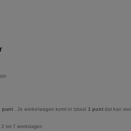
T
000
1
punt
. Je winkelwagen komt in totaal
1
punt
dat kan wo
d 2 tot 7 werkdagen