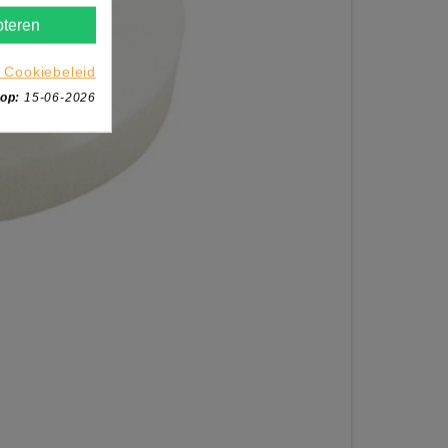
teren
 Cookiebeleid
 op:
15-06-2026