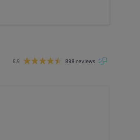
8.9
898 reviews