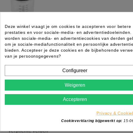
Deze winkel vraagt je om cookies te accepteren voor betere
SHAKER VOOR KLEURINGEN SHAKISY 240 ML
prestaties en voor sociale-media- en advertentiedoeleinden.
Rating for
Quality
worden sociale-media- en advertentiecookies van derden geb
om je sociale-mediafunctionaliteit en persoonlijke advertenti
bieden. Accepteer je deze cookies en de bijbehorende verwe
Please choose a rating for your review.
van je persoonsgegevens?
Configureer
Weigeren
Title of your review
Uw naam
Accepteren
Uw beoordeling
Privacy & Cookie
Enim quis fugiat consequat elit minim nisi eu occae
occaecat deserunt aliquip nisi ex deserunt.
Cookieverklaring bijgewerkt op:
15-0
*
Verplichte velden