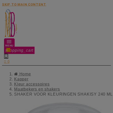
SKIP TO MAIN CONTENT
MENU
shopping_cart
0


0
Home
Kapper
Kleur accessoires
Maatbekers en shakers
SHAKER VOOR KLEURINGEN SHAKISY 240 ML