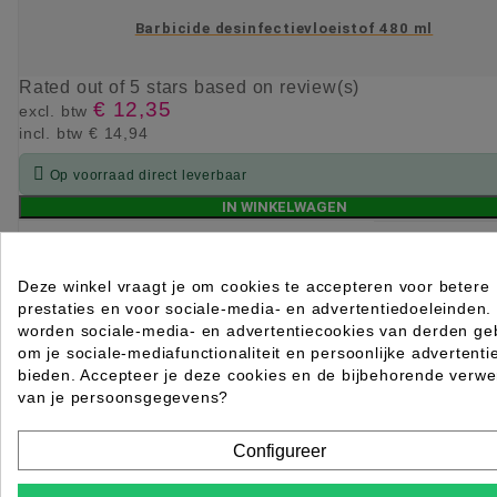
Barbicide desinfectievloeistof 480 ml
Rated
out of 5 stars based on
review(s)
€ 12,35
excl. btw
incl. btw
€ 14,94

Op voorraad direct leverbaar
IN WINKELWAGEN
Deze winkel vraagt je om cookies te accepteren voor betere
prestaties en voor sociale-media- en advertentiedoeleinden.
worden sociale-media- en advertentiecookies van derden geb
om je sociale-mediafunctionaliteit en persoonlijke advertenti
bieden. Accepteer je deze cookies en de bijbehorende verwe
van je persoonsgegevens?
Configureer