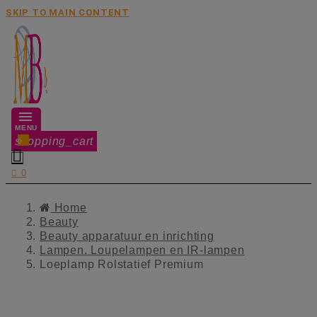
SKIP TO MAIN CONTENT
MENU
shopping_cart
0


0
Home
Beauty
Beauty apparatuur en inrichting
Lampen. Loupelampen en IR-lampen
Loeplamp Rolstatief Premium