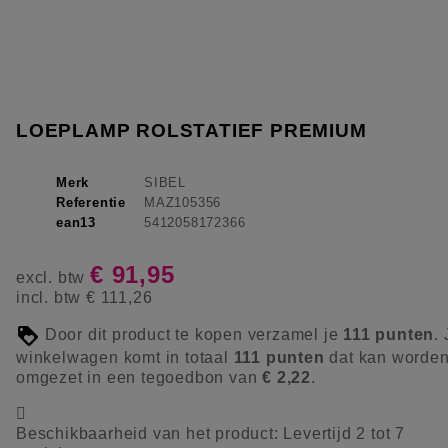
LOEPLAMP ROLSTATIEF PREMIUM
Merk
SIBEL
Referentie
MAZ105356
ean13
5412058172366
€ 91,95
excl. btw
incl. btw
€ 111,26
Door dit product te kopen verzamel je
111
punten
.
winkelwagen komt in totaal
111
punten
dat kan worde
omgezet in een tegoedbon van
€ 2,22
.

Beschikbaarheid van het product:
Levertijd 2 tot 7