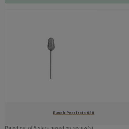
KIES OPTIE
Busch Peerfrais 080
Rated
out of 5 stars based on
review(s)