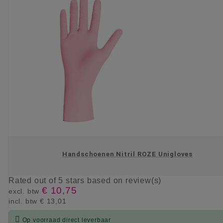
Handschoenen Nitril ROZE Unigloves
Rated
out of 5 stars based on
review(s)
€ 10,75
excl. btw
incl. btw
€ 13,01

Op voorraad direct leverbaar