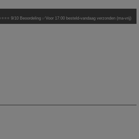
⭐⭐⭐ 9/10 Beoordeling ✅Voor 17:00 besteld-vandaag verzonden (ma-vrij)