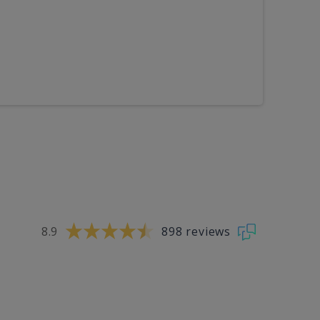
8.9
898 reviews