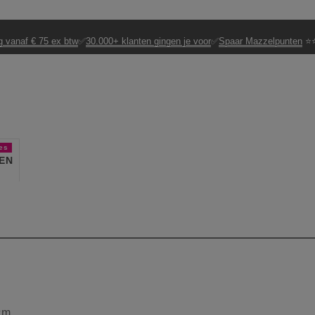
g vanaf € 75 ex btw
✅
30.000+ klanten gingen je voor
✅
Spaar Mazzelpunten
⭐⭐
es
EN
cm