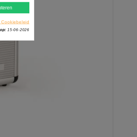
teren
 Cookiebeleid
 op:
15-06-2026