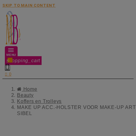
SKIP TO MAIN CONTENT
MENU
shopping_cart
0


0
Home
Beauty
Koffers en Trolleys
MAKE UP ACC.-HOLSTER VOOR MAKE-UP ARTI
SIBEL