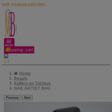
SKIP TO MAIN CONTENT
MENU
shopping_cart
0


0
Home
Beauty
Koffers en Trolleys
NAIL ARTIST BAG
Previous
Next