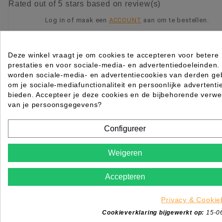
Rated
out of 5 stars based on
review(s)
Log in of maak een
ACCOUNT
aan om te bestellen.
KIES OPTIE
Deze winkel vraagt je om cookies te accepteren voor betere
prestaties en voor sociale-media- en advertentiedoeleinden.
worden sociale-media- en advertentiecookies van derden geb
om je sociale-mediafunctionaliteit en persoonlijke advertenti
bieden. Accepteer je deze cookies en de bijbehorende verwe
van je persoonsgegevens?
Configureer
Weigeren
Accepteren
Privacy & Cookie
Cookieverklaring bijgewerkt op:
15-0