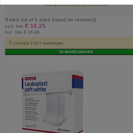
Young Nails Rose oil 1Oz/30ml
Rated
out of 5 stars based on
review(s)
€ 16,25
excl. btw
incl. btw
€ 19,66

Levertijd 2 tot 7 werkdagen
IN WINKELWAGEN