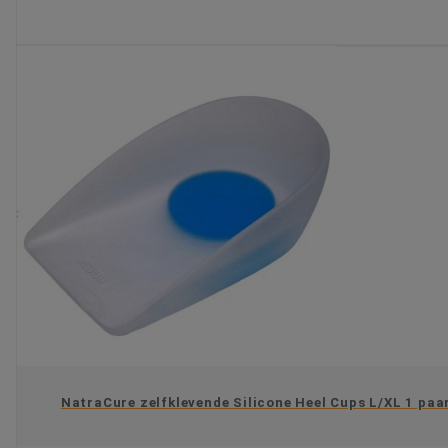
KIES OPTIE
NatraCure zelfklevende Silicone Heel Cups L/XL 1 paa