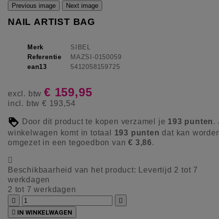
Previous image
Next image
NAIL ARTIST BAG
Merk
SIBEL
Referentie
MAZSI-0150059
ean13
5412058159725
€ 159,95
excl. btw
incl. btw
€ 193,54
Door dit product te kopen verzamel je
193
punten
.
winkelwagen komt in totaal
193
punten
dat kan worde
omgezet in een tegoedbon van
€ 3,86
.

Beschikbaarheid van het product:
Levertijd 2 tot 7
werkdagen
2 tot 7 werkdagen



IN WINKELWAGEN