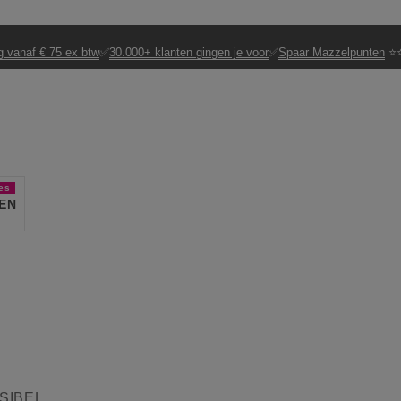
g vanaf € 75 ex btw
✅
30.000+ klanten gingen je voor
✅
Spaar Mazzelpunten
⭐⭐
es
EN
SIBEL