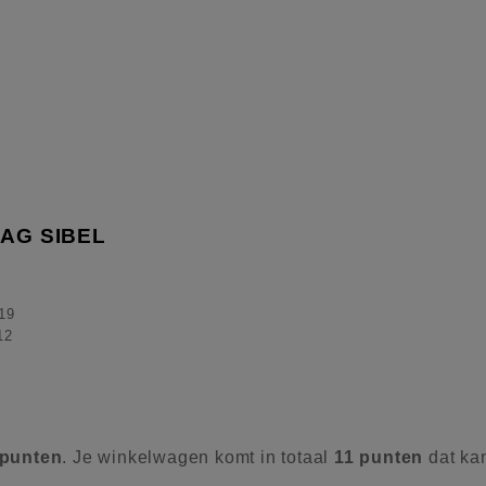
AG SIBEL
19
12
punten
. Je winkelwagen komt in totaal
11
punten
dat ka