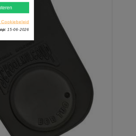
teren
 Cookiebeleid
 op:
15-06-2026