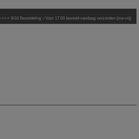
⭐⭐⭐ 9/10 Beoordeling ✅Voor 17:00 besteld-vandaag verzonden (ma-vrij)