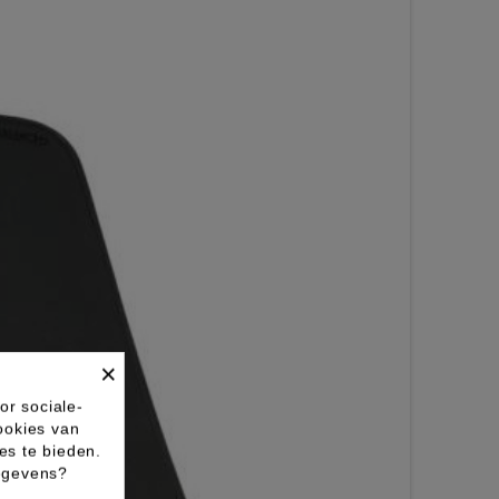
×
or sociale-
ookies van
es te bieden.
gegevens?