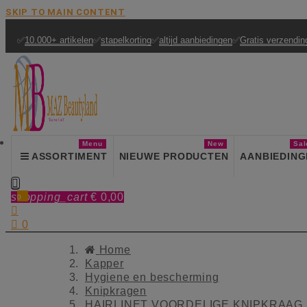
SKIP TO MAIN CONTENT
✅
10.000+ artikelen
✅
stapelkorting
✅
altijd aanbiedingen
✅
Gratis verzendin
Menu
New
Sal
ASSORTIMENT
NIEUWE PRODUCTEN
AANBIEDING

shopping_cart
€ 0,00
0


0
Home
Kapper
Hygiene en bescherming
Knipkragen
HAIRLINET VOORDELIGE KNIPKRAAG 