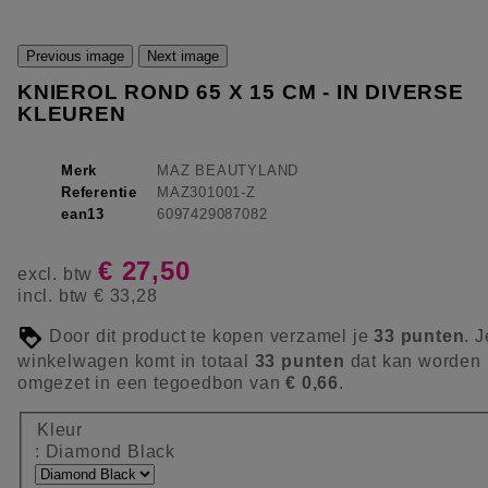
Previous image
Next image
KNIEROL ROND 65 X 15 CM - IN DIVERSE
KLEUREN
Merk
MAZ BEAUTYLAND
Referentie
MAZ301001-Z
ean13
6097429087082
€ 27,50
excl. btw
incl. btw
€ 33,28
Door dit product te kopen verzamel je
33
punten
. J
winkelwagen komt in totaal
33
punten
dat kan worden
omgezet in een tegoedbon van
€ 0,66
.
Kleur
: Diamond Black