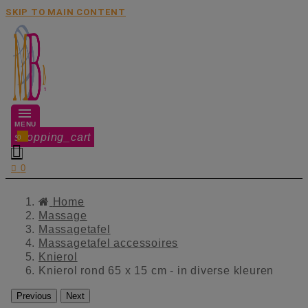
SKIP TO MAIN CONTENT
MENU
shopping_cart
0


0
Home
Massage
Massagetafel
Massagetafel accessoires
Knierol
Knierol rond 65 x 15 cm - in diverse kleuren
Previous
Next