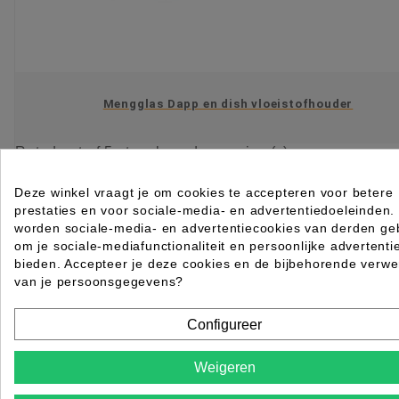
Mengglas Dapp en dish vloeistofhouder
Rated
out of 5 stars based on
review(s)
€ 1,49
excl. btw
incl. btw
€ 1,80
Deze winkel vraagt je om cookies te accepteren voor betere
prestaties en voor sociale-media- en advertentiedoeleinden.

Op voorraad direct leverbaar
worden sociale-media- en advertentiecookies van derden geb
om je sociale-mediafunctionaliteit en persoonlijke advertenti
IN WINKELWAGEN
bieden. Accepteer je deze cookies en de bijbehorende verwe
van je persoonsgegevens?
Configureer
Weigeren