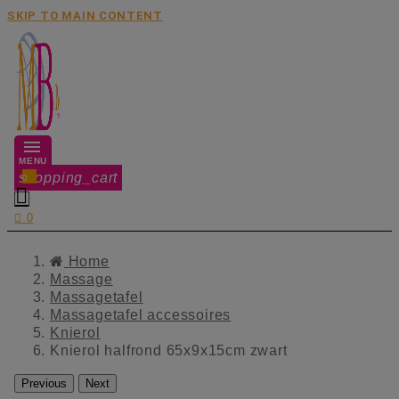
SKIP TO MAIN CONTENT
MENU
shopping_cart
0


0
Home
Massage
Massagetafel
Massagetafel accessoires
Knierol
Knierol halfrond 65x9x15cm zwart
Previous
Next