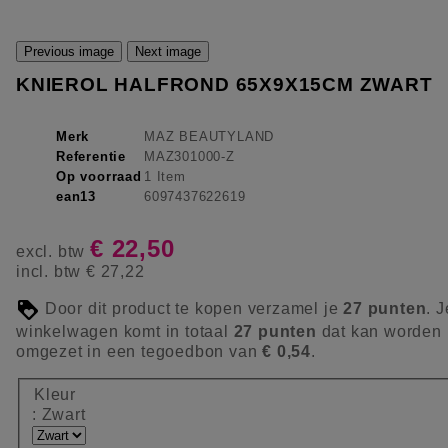
Previous image
Next image
KNIEROL HALFROND 65X9X15CM ZWART
Merk
MAZ BEAUTYLAND
Referentie
MAZ301000-Z
Op voorraad
1 Item
ean13
6097437622619
€ 22,50
excl. btw
incl. btw
€ 27,22
Door dit product te kopen verzamel je
27
punten
. J
winkelwagen komt in totaal
27
punten
dat kan worden
omgezet in een tegoedbon van
€ 0,54
.
Kleur
: Zwart