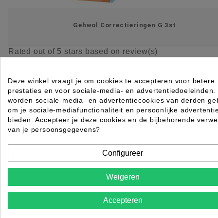
Gehwol Correctieringen G 3st
Rated
out of 5 stars based on
review(s)
Log in of maak een
ACCOUNT
aan om te bestellen.
Deze winkel vraagt je om cookies te accepteren voor betere
prestaties en voor sociale-media- en advertentiedoeleinden.
KIES OPTIE
worden sociale-media- en advertentiecookies van derden geb
om je sociale-mediafunctionaliteit en persoonlijke advertenti
bieden. Accepteer je deze cookies en de bijbehorende verwe
van je persoonsgegevens?
Configureer
Weigeren
Accepteren