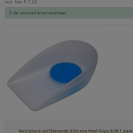
incl. btw
€ 7,20

Op voorraad direct leverbaar
KIES OPTIE
NatraCure zelfklevende Silicone Heel Cups S/M 1 paa