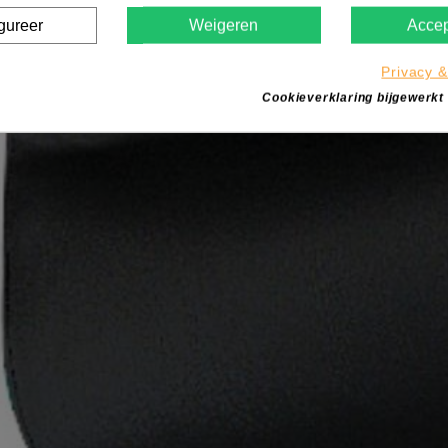
gureer
Weigeren
Accep
Privacy &
Cookieverklaring bijgewerkt