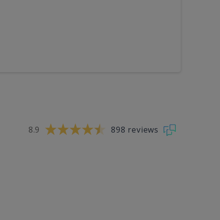
8.9
898 reviews