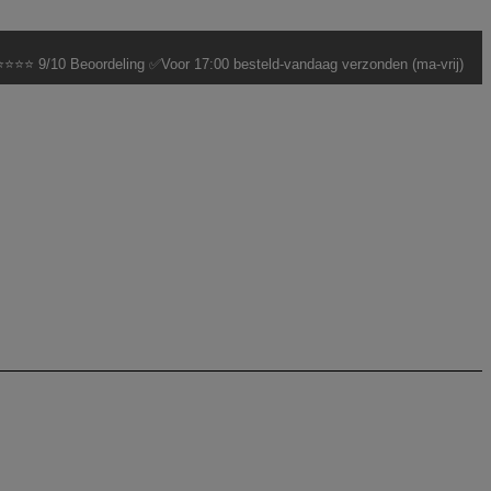
⭐⭐⭐ 9/10 Beoordeling ✅Voor 17:00 besteld-vandaag verzonden (ma-vrij)