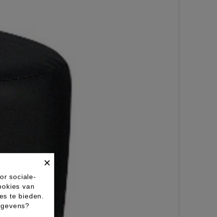
×
or sociale-
ookies van
es te bieden.
gegevens?