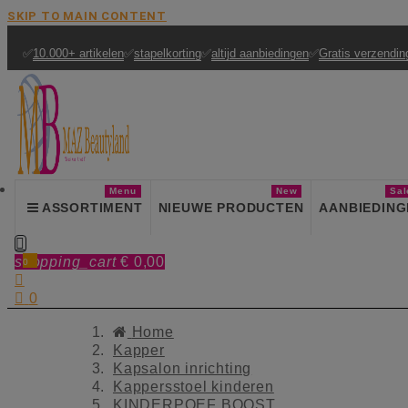
SKIP TO MAIN CONTENT
✅
10.000+ artikelen
✅
stapelkorting
✅
altijd aanbiedingen
✅
Gratis verzendin
Menu
New
Sal
ASSORTIMENT
NIEUWE PRODUCTEN
AANBIEDING

shopping_cart
€ 0,00
0


0
Home
Kapper
Kapsalon inrichting
Kappersstoel kinderen
KINDERPOEF BOOST