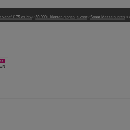
g vanaf € 75 ex btw
✅
30.000+ klanten gingen je voor
✅
Spaar Mazzelpunten
⭐⭐
es
EN