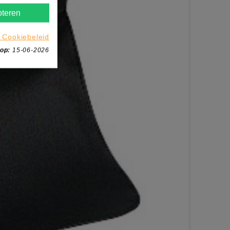
teren
 Cookiebeleid
 op:
15-06-2026