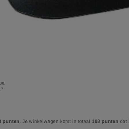
08
17
8
punten
. Je winkelwagen komt in totaal
108
punten
dat 