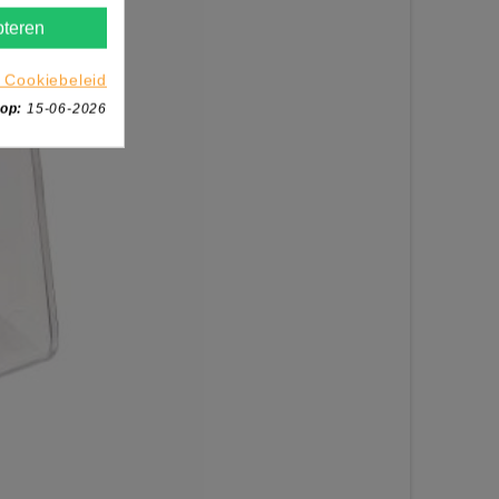
teren
 Cookiebeleid
 op:
15-06-2026