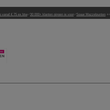
g vanaf € 75 ex btw
✅
30.000+ klanten gingen je voor
✅
Spaar Mazzelpunten
⭐⭐
es
EN