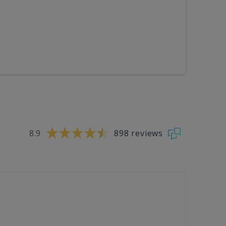
8.9
898 reviews