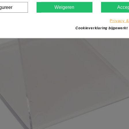
gureer
Weigeren
Accep
Privacy &
Cookieverklaring bijgewerkt