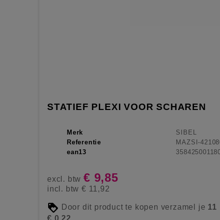
STATIEF PLEXI VOOR SCHAREN
Merk
SIBEL
Referentie
MAZSI-42108
ean13
35842500118
€ 9,85
excl. btw
incl. btw
€ 11,92
Door dit product te kopen verzamel je
11
€ 0,22
.