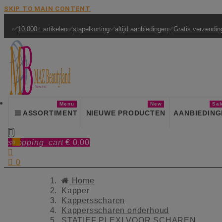
SKIP TO MAIN CONTENT
✅
10.000+ artikelen
✅
stapelkorting
✅
altijd aanbiedingen
✅
Gratis verzendin
Menu
New
Sal
ASSORTIMENT
NIEUWE PRODUCTEN
AANBIEDING

shopping_cart
€ 0,00
0


0
Home
Kapper
Kappersscharen
Kappersscharen onderhoud
STATIEF PLEXI VOOR SCHAREN