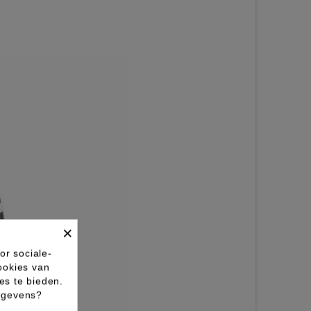
×
or sociale-
ookies van
es te bieden.
gegevens?