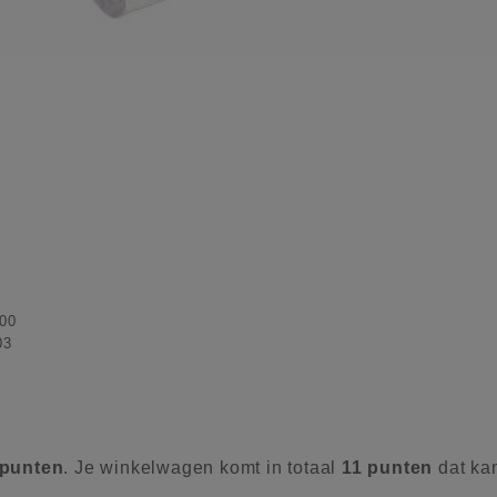
00
03
punten
. Je winkelwagen komt in totaal
11
punten
dat ka