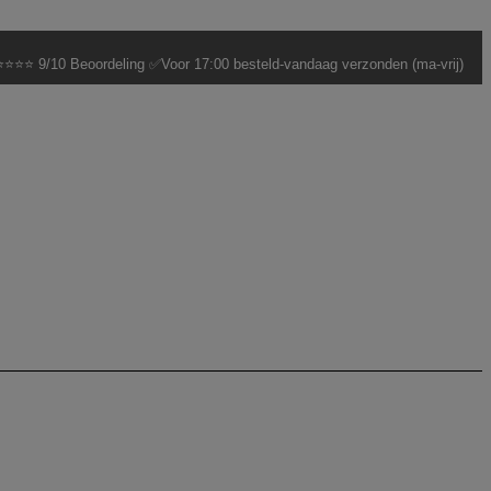
⭐⭐⭐ 9/10 Beoordeling ✅Voor 17:00 besteld-vandaag verzonden (ma-vrij)